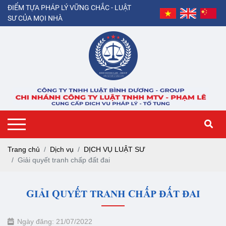
ĐIỂM TỰA PHÁP LÝ VỮNG CHẮC - LUẬT
SƯ CỦA MỌI NHÀ
Trang chủ
Dịch vụ
DỊCH VỤ LUẬT SƯ
Giải quyết tranh chấp đất đai
GIẢI QUYẾT TRANH CHẤP ĐẤT ĐAI
Ngày đăng: 21/07/2022