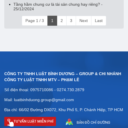
Tầng hầm chung cư là tài sản chung hay riêng? -
25/12/2024
Page 1 / 3
1
2
3
Next
Last
CÔNG TY TNHH LUẬT BÌNH DƯƠNG – GROUP & CHI NHÁNH
CÔNG TY LUẬT TNHH MTV – PHẠM LÊ
Số điện thoại: 0975710086 - 0274.730.2879
Mail: luatbinhduong.group@gmail.com
Địa chỉ: 66/02 Đường DX072, Khu Phố 5, P. Chánh Hiệp, TP HCM
BẢN ĐỒ CHỈ ĐƯỜNG