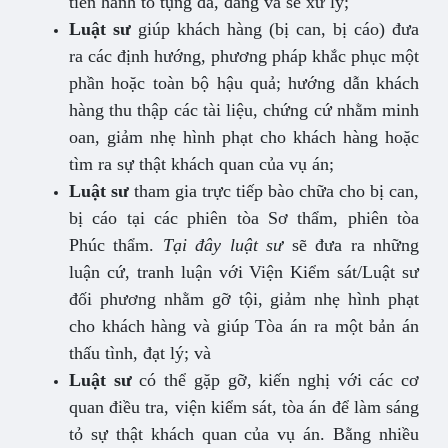
tiến hành tố tụng đã, đang và sẽ xử lý;
Luật sư
giúp khách hàng (bị can, bị cáo) đưa
ra các định hướng, phương pháp khắc phục một
phần hoặc toàn bộ hậu quả; hướng dẫn khách
hàng thu thập các tài liệu, chứng cứ nhằm minh
oan, giảm nhẹ hình phạt cho khách hàng hoặc
tìm ra sự thật khách quan của vụ án;
Luật sư
tham gia trực tiếp bào chữa cho bị can,
bị cáo tại các phiên tòa Sơ thẩm, phiên tòa
Phúc thẩm.
Tại đây luật sư
sẽ đưa ra những
luận cứ, tranh luận với Viện Kiểm sát/Luật sư
đối phương nhằm gỡ tội, giảm nhẹ hình phạt
cho khách hàng và giúp Tòa án ra một bản án
thấu tình, đạt lý; và
Luật sư
có thể gặp gỡ, kiến nghị với các cơ
quan điều tra, viện kiểm sát, tòa án để làm sáng
tỏ sự thật khách quan của vụ án. Bằng nhiều