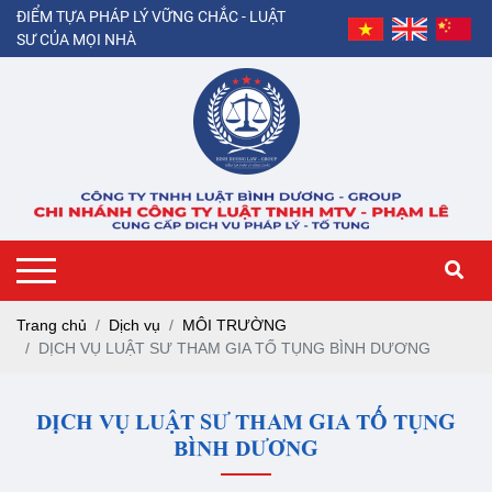
ĐIỂM TỰA PHÁP LÝ VỮNG CHẮC - LUẬT
SƯ CỦA MỌI NHÀ
Trang chủ
Dịch vụ
MÔI TRƯỜNG
DỊCH VỤ LUẬT SƯ THAM GIA TỐ TỤNG BÌNH DƯƠNG
DỊCH VỤ LUẬT SƯ THAM GIA TỐ TỤNG
BÌNH DƯƠNG