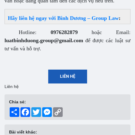
vấn hoặc đang quan tâm đến các dịch vụ nêu trên.
Hãy liên hệ ngay với
Binh Dương – Group Law
:
Hotline:
0976282879
hoặc Email:
luatbinhduong.group@gmail.com
để được các luật sư
tư vấn và hỗ trợ.
LIÊN HỆ
Liên hệ
Chia sẻ:
Share
Facebook
Twitter
Messenger
Copy
Link
Bài viết khác: