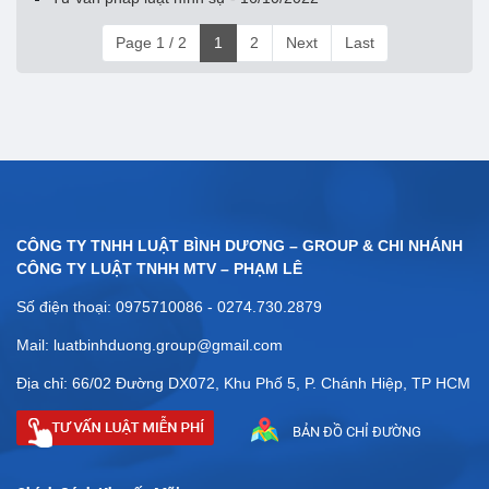
Page 1 / 2
1
2
Next
Last
CÔNG TY TNHH LUẬT BÌNH DƯƠNG – GROUP & CHI NHÁNH
CÔNG TY LUẬT TNHH MTV – PHẠM LÊ
Số điện thoại: 0975710086 - 0274.730.2879
Mail: luatbinhduong.group@gmail.com
Địa chỉ: 66/02 Đường DX072, Khu Phố 5, P. Chánh Hiệp, TP HCM
BẢN ĐỒ CHỈ ĐƯỜNG