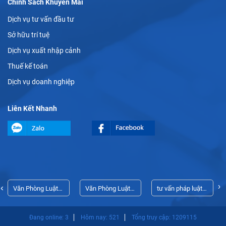
Chính Sách Khuyến Mãi
Dịch vụ tư vấn đầu tư
Sở hữu trí tuệ
Dịch vụ xuất nhập cảnh
Thuế kế toán
Dịch vụ doanh nghiệp
Liên Kết Nhanh
›
‹
Văn Phòng Luật
Văn Phòng Luật
tư vấn pháp luật
Sư Thủ Dầu Một
Sư Thủ Dầu Một
doanh nghiệp
Đang online: 3
Hôm nay: 521
Tổng truy cập: 1209115
Bình Dương
thường xuyên