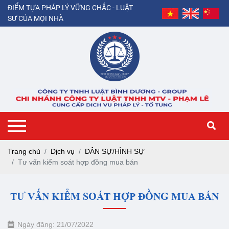
ĐIỂM TỰA PHÁP LÝ VỮNG CHẮC - LUẬT
SƯ CỦA MỌI NHÀ
Trang chủ
Dịch vụ
DÂN SỰ/HÌNH SỰ
Tư vấn kiểm soát hợp đồng mua bán
TƯ VẤN KIỂM SOÁT HỢP ĐỒNG MUA BÁN
Ngày đăng: 21/07/2022