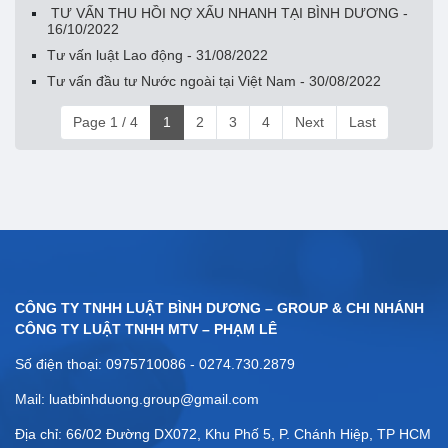
TƯ VẤN THU HỒI NỢ XẤU NHANH TẠI BÌNH DƯƠNG -
16/10/2022
Tư vấn luật Lao động - 31/08/2022
Tư vấn đầu tư Nước ngoài tại Việt Nam - 30/08/2022
Page 1 / 4
1
2
3
4
Next
Last
CÔNG TY TNHH LUẬT BÌNH DƯƠNG – GROUP & CHI NHÁNH
CÔNG TY LUẬT TNHH MTV – PHẠM LÊ
Số điện thoại: 0975710086 - 0274.730.2879
Mail: luatbinhduong.group@gmail.com
Địa chỉ: 66/02 Đường DX072, Khu Phố 5, P. Chánh Hiệp, TP HCM