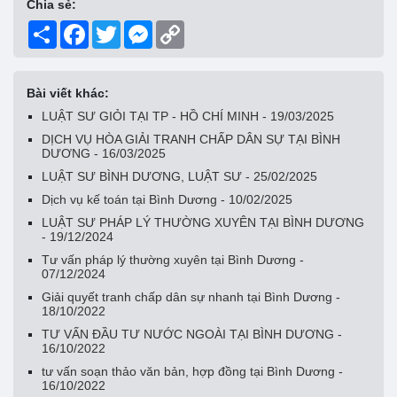
Chia sẻ:
Share
Facebook
Twitter
Messenger
Copy
Link
Bài viết khác:
LUẬT SƯ GIỎI TẠI TP - HỒ CHÍ MINH - 19/03/2025
DỊCH VỤ HÒA GIẢI TRANH CHẤP DÂN SỰ TẠI BÌNH
DƯƠNG - 16/03/2025
LUẬT SƯ BÌNH DƯƠNG, LUẬT SƯ - 25/02/2025
Dịch vụ kế toán tại Bình Dương - 10/02/2025
LUẬT SƯ PHÁP LÝ THƯỜNG XUYÊN TẠI BÌNH DƯƠNG
- 19/12/2024
Tư vấn pháp lý thường xuyên tại Bình Dương -
07/12/2024
Giải quyết tranh chấp dân sự nhanh tại Bình Dương -
18/10/2022
TƯ VẤN ĐẦU TƯ NƯỚC NGOÀI TẠI BÌNH DƯƠNG -
16/10/2022
tư vấn soạn thảo văn bản, hợp đồng tại Bình Dương -
16/10/2022