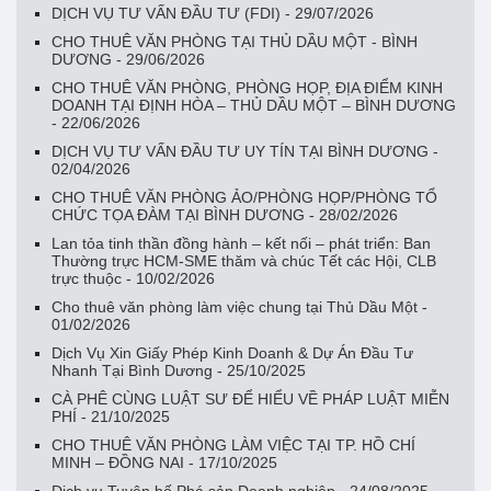
DỊCH VỤ TƯ VẤN ĐẦU TƯ (FDI) - 29/07/2026
CHO THUÊ VĂN PHÒNG TẠI THỦ DẦU MỘT - BÌNH
DƯƠNG - 29/06/2026
CHO THUÊ VĂN PHÒNG, PHÒNG HỌP, ĐỊA ĐIỂM KINH
DOANH TẠI ĐỊNH HÒA – THỦ DẦU MỘT – BÌNH DƯƠNG
- 22/06/2026
DỊCH VỤ TƯ VẤN ĐẦU TƯ UY TÍN TẠI BÌNH DƯƠNG -
02/04/2026
CHO THUÊ VĂN PHÒNG ẢO/PHÒNG HỌP/PHÒNG TỔ
CHỨC TỌA ĐÀM TẠI BÌNH DƯƠNG - 28/02/2026
Lan tỏa tinh thần đồng hành – kết nối – phát triển: Ban
Thường trực HCM-SME thăm và chúc Tết các Hội, CLB
trực thuộc - 10/02/2026
Cho thuê văn phòng làm việc chung tại Thủ Dầu Một -
01/02/2026
Dịch Vụ Xin Giấy Phép Kinh Doanh & Dự Án Đầu Tư
Nhanh Tại Bình Dương - 25/10/2025
CÀ PHÊ CÙNG LUẬT SƯ ĐỂ HIỂU VỀ PHÁP LUẬT MIỄN
PHÍ - 21/10/2025
CHO THUÊ VĂN PHÒNG LÀM VIỆC TẠI TP. HỒ CHÍ
MINH – ĐỒNG NAI - 17/10/2025
Dịch vụ Tuyên bố Phá sản Doanh nghiệp - 24/08/2025