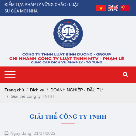
ĐIỂM TỰA PHÁP LÝ VỮNG CHẮC - LUẬT
SƯ CỦA MỌI NHÀ
Trang chủ
Dịch vụ
DOANH NGHIỆP - ĐẦU TƯ
Giải thể công ty TNHH
GIẢI THỂ CÔNG TY TNHH
Ngày đăng: 21/07/2022