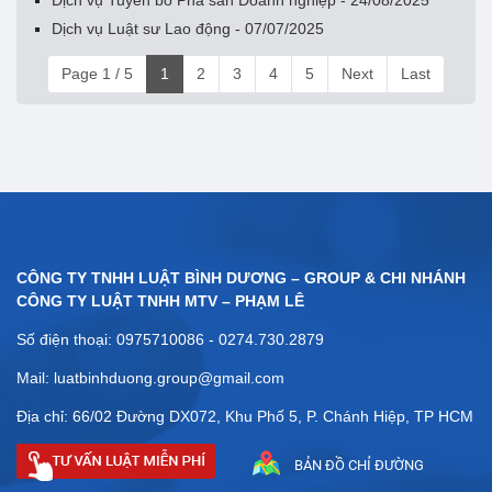
Dịch vụ Luật sư Lao động - 07/07/2025
Page 1 / 5
1
2
3
4
5
Next
Last
CÔNG TY TNHH LUẬT BÌNH DƯƠNG – GROUP & CHI NHÁNH
CÔNG TY LUẬT TNHH MTV – PHẠM LÊ
Số điện thoại: 0975710086 - 0274.730.2879
Mail: luatbinhduong.group@gmail.com
Địa chỉ: 66/02 Đường DX072, Khu Phố 5, P. Chánh Hiệp, TP HCM
BẢN ĐỒ CHỈ ĐƯỜNG