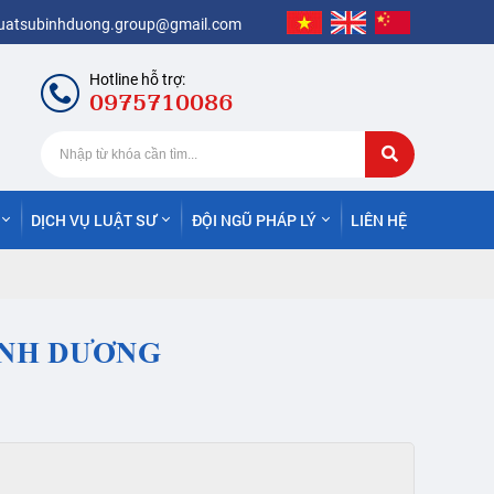
luatsubinhduong.group@gmail.com
Hotline hỗ trợ:
0975710086
DỊCH VỤ LUẬT SƯ
ĐỘI NGŨ PHÁP LÝ
LIÊN HỆ
ÌNH DƯƠNG