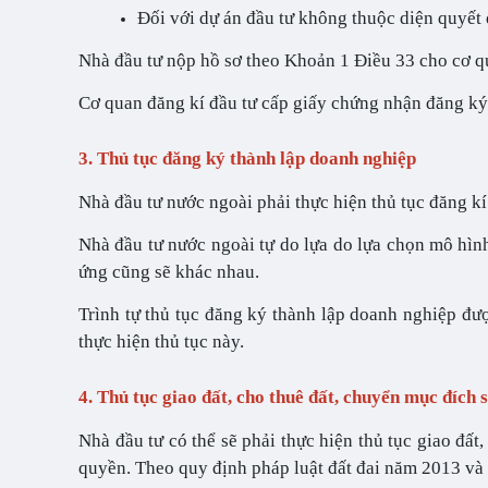
Đối với dự án đầu tư không thuộc diện quyết 
Nhà đầu tư nộp hồ sơ theo Khoản 1 Điều 33 cho cơ qu
Cơ quan đăng kí đầu tư cấp giấy chứng nhận đăng ký đ
3. Thủ tục đăng ký thành lập doanh nghiệp
Nhà đầu tư nước ngoài phải thực hiện thủ tục đăng k
Nhà đầu tư nước ngoài tự do lựa do lựa chọn mô hì
ứng cũng sẽ khác nhau.
Trình tự thủ tục đăng ký thành lập doanh nghiệp đ
thực hiện thủ tục này.
4. Thủ tục giao đất, cho thuê đất, chuyển mục đích 
Nhà đầu tư có thể sẽ phải thực hiện thủ tục giao đấ
quyền. Theo quy định pháp luật đất đai năm 2013 và 