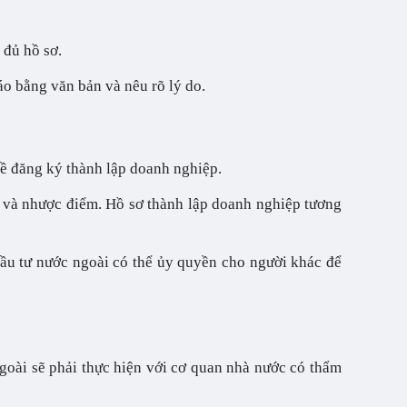
 đủ hồ sơ.
áo bằng văn bản và nêu rõ lý do.
về đăng ký thành lập doanh nghiệp.
 và nhược điểm. Hồ sơ thành lập doanh nghiệp tương
ầu tư nước ngoài có thể ủy quyền cho người khác để
ngoài sẽ phải thực hiện với cơ quan nhà nước có thẩm