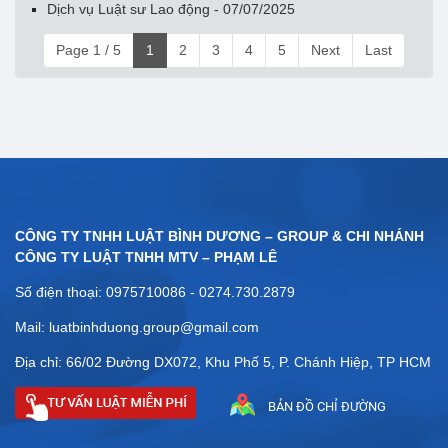
Dịch vụ Luật sư Lao động - 07/07/2025
Page 1 / 5
1
2
3
4
5
Next
Last
CÔNG TY TNHH LUẬT BÌNH DƯƠNG – GROUP & CHI NHÁNH
CÔNG TY LUẬT TNHH MTV – PHẠM LÊ
Số điện thoại: 0975710086 - 0274.730.2879
Mail: luatbinhduong.group@gmail.com
Địa chỉ: 66/02 Đường DX072, Khu Phố 5, P. Chánh Hiệp, TP HCM
BẢN ĐỒ CHỈ ĐƯỜNG