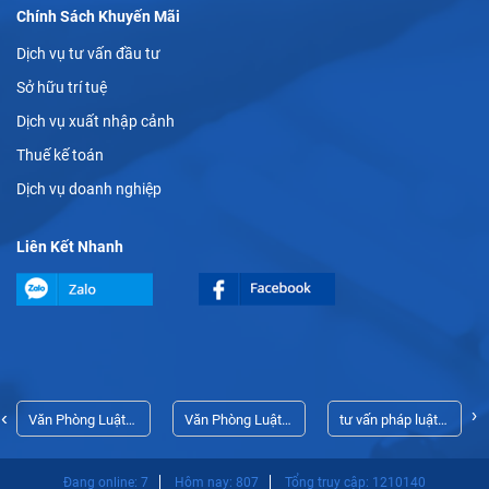
Chính Sách Khuyến Mãi
Dịch vụ tư vấn đầu tư
Sở hữu trí tuệ
Dịch vụ xuất nhập cảnh
Thuế kế toán
Dịch vụ doanh nghiệp
Liên Kết Nhanh
›
‹
Văn Phòng Luật
Văn Phòng Luật
tư vấn pháp luật
Sư Thủ Dầu Một
Sư Thủ Dầu Một
doanh nghiệp
Đang online: 7
Hôm nay: 807
Tổng truy cập: 1210140