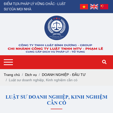
ĐIỂM TỰA PHÁP LÝ VỮNG CHẮC - LUẬT
SƯ CỦA MỌI NHÀ
Trang chủ
Dịch vụ
DOANH NGHIỆP - ĐẦU TƯ
Luật sư doanh nghiệp, Kinh nghiệm cần có
LUẬT SƯ DOANH NGHIỆP, KINH NGHIỆM
CẦN CÓ