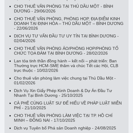
CHO THUÊ VĂN PHÒNG TẠI THỦ DẦU MỘT - BÌNH
DƯƠNG - 29/06/2026
CHO THUÊ VĂN PHÒNG, PHÒNG HỌP, ĐỊA ĐIỂM KINH
DOANH TẠI ĐỊNH HÒA – THỦ DẦU MỘT – BÌNH DƯƠNG
- 22/06/2026
DỊCH VỤ TƯ VẤN ĐẦU TƯ UY TÍN TẠI BÌNH DƯƠNG -
02/04/2026
CHO THUÊ VĂN PHÒNG ẢO/PHÒNG HỌP/PHÒNG TỔ
CHỨC TỌA ĐÀM TẠI BÌNH DƯƠNG - 28/02/2026
Lan tỏa tinh thần đồng hành – kết nối – phát triển: Ban
Thường trực HCM-SME thăm và chúc Tết các Hội, CLB
trực thuộc - 10/02/2026
Cho thuê văn phòng làm việc chung tại Thủ Dầu Một -
01/02/2026
Dịch Vụ Xin Giấy Phép Kinh Doanh & Dự Án Đầu Tư
Nhanh Tại Bình Dương - 25/10/2025
CÀ PHÊ CÙNG LUẬT SƯ ĐỂ HIỂU VỀ PHÁP LUẬT MIỄN
PHÍ - 21/10/2025
CHO THUÊ VĂN PHÒNG LÀM VIỆC TẠI TP. HỒ CHÍ
MINH – ĐỒNG NAI - 17/10/2025
Dịch vụ Tuyên bố Phá sản Doanh nghiệp - 24/08/2025