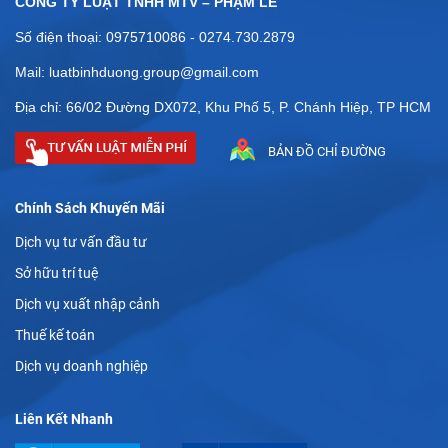
CÔNG TY LUẬT TNHH MTV – PHẠM LÊ
Số điện thoại: 0975710086 - 0274.730.2879
Mail: luatbinhduong.group@gmail.com
Địa chỉ: 66/02 Đường DX072, Khu Phố 5, P. Chánh Hiệp, TP HCM
BẢN ĐỒ CHỈ ĐƯỜNG
Chính Sách Khuyến Mãi
Dịch vụ tư vấn đầu tư
Sở hữu trí tuệ
Dịch vụ xuất nhập cảnh
Thuế kế toán
Dịch vụ doanh nghiệp
Liên Kết Nhanh