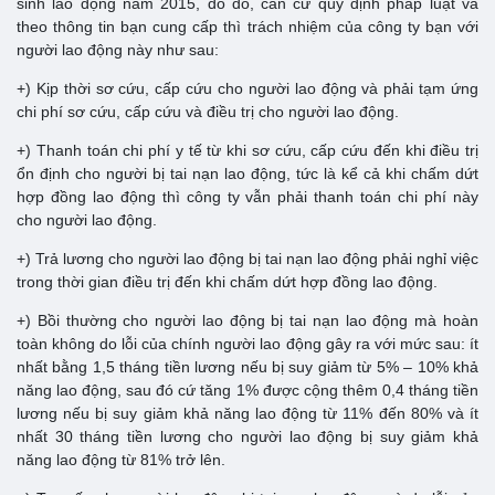
sinh lao động năm 2015, do đó, căn cứ quy định pháp luật và
theo thông tin bạn cung cấp thì trách nhiệm của công ty bạn với
người lao động này như sau:
+) Kịp thời sơ cứu, cấp cứu cho người lao động và phải tạm ứng
chi phí sơ cứu, cấp cứu và điều trị cho người lao động.
+) Thanh toán chi phí y tế từ khi sơ cứu, cấp cứu đến khi điều trị
ổn định cho người bị tai nạn lao động, tức là kể cả khi chấm dứt
hợp đồng lao động thì công ty vẫn phải thanh toán chi phí này
cho người lao động.
+) Trả lương cho người lao động bị tai nạn lao động phải nghỉ việc
trong thời gian điều trị đến khi chấm dứt hợp đồng lao động.
+) Bồi thường cho người lao động bị tai nạn lao động mà hoàn
toàn không do lỗi của chính người lao động gây ra với mức sau: ít
nhất bằng 1,5 tháng tiền lương nếu bị suy giảm từ 5% – 10% khả
năng lao động, sau đó cứ tăng 1% được cộng thêm 0,4 tháng tiền
lương nếu bị suy giảm khả năng lao động từ 11% đến 80% và ít
nhất 30 tháng tiền lương cho người lao động bị suy giảm khả
năng lao động từ 81% trở lên.