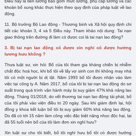
Điều này là tiền lương bao gồm mức lương, phụ cấp lương và các
khoản bổ sung khác thực hiện theo quy định của pháp luật về lao
động.
11. Bộ trưởng Bộ Lao động - Thương binh và Xã hội quy định chi
tiết các khoản 3, 4 và 5 Điều này. Tham khảo nội dung: Tai nạn
giao thông trên đường đi làm có được coi là tai nạn lao động?
3. Bị tai nạn lao động có được xin nghỉ có được hưởng
lương hưu không ?
Thưa luật sư, xin hỏi: Bố của tôi tham gia kháng chiến bị nhiễm
chất độc hoá học, khi bố tôi về lấy vợ sinh con thì không may nhà
tôi có một người bị dị tật. Năm 1993 bố tôi được nhận vào làm
việc tại công ty A. Năm 2017, bố của tôi bị tai nạn lao động do sơ
suất trong quá trình vận hành máy bị suy giảm 47% khả năng lao
động. Tháng 01/2018, do vết thương tai nạn lao động tái phát, bố
của tôi phải vào viện điều trị 20 ngày. Sau khi giám định lại, hội
đồng y khoa kết luận bố tôi bị suy giảm 60% khả năng lao động.
Do đã có tới 15 năm làm công việc đặc biệt nặng nhọc độc hại, lại
đã 55 tuổi nên bố của tôi làm đơn xin nghỉ hưu?
Xin luật sư cho tôi biết, bố tôi nghỉ hưu bố tôi có được hưởng