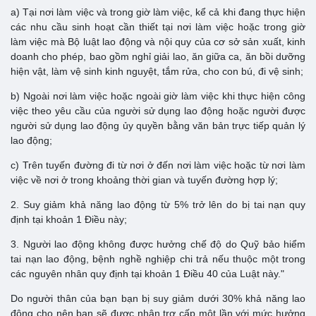
a) Tại nơi làm việc và trong giờ làm việc, kể cả khi đang thực hiện
các nhu cầu sinh hoạt cần thiết tại nơi làm việc hoặc trong giờ
làm việc mà Bộ luật lao động và nội quy của cơ sở sản xuất, kinh
doanh cho phép, bao gồm nghỉ giải lao, ăn giữa ca, ăn bồi dưỡng
hiện vật, làm vệ sinh kinh nguyệt, tắm rửa, cho con bú, đi vệ sinh;
b) Ngoài nơi làm việc hoặc ngoài giờ làm việc khi thực hiện công
việc theo yêu cầu của người sử dụng lao động hoặc người được
người sử dụng lao động ủy quyền bằng văn bản trực tiếp quản lý
lao động;
c) Trên tuyến đường đi từ nơi ở đến nơi làm việc hoặc từ nơi làm
việc về nơi ở trong khoảng thời gian và tuyến đường hợp lý;
2. Suy giảm khả năng lao động từ 5% trở lên do bị tai nạn quy
định tại khoản 1 Điều này;
3. Người lao động không được hưởng chế độ do Quỹ bảo hiểm
tai nạn lao động, bệnh nghề nghiệp chi trả nếu thuộc một trong
các nguyên nhân quy định tại khoản 1 Điều 40 của Luật này."
Do người thân của bạn bạn bị suy giảm dưới 30% khả năng lao
động cho nên bạn sẽ được nhận trợ cấp một lần với mức hưởng