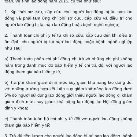
toàn, vệ sinh lao động năm 2015, cụ thể như sau:
1. Kịp thời sơ cứu, cấp cứu cho người lao động bị tai nạn lao
động và phải tạm ứng chi phí sơ cứu, cấp cứu và điều trị cho
người lao động bị tai nạn lao động hoặc bệnh nghề nghiệp;
2. Thanh toán chi phí y tế từ khi sơ cứu, cấp cứu đến khi điều trị
ổn định cho người bị tai nạn lao động hoặc bệnh nghề nghiệp
như sau:
a) Thanh toán phần chi phí đồng chi trả và những chi phí không
nằm trong danh mục do bảo hiểm y tế chi trả đối với người lao
động tham gia bảo hiểm y tế;
b) Trả phí khám giám định mức suy giảm khả năng lao động đối
với những trường hợp kết luận suy giảm khả năng lao động dưới
5% do người sử dụng lao động giới thiệu người lao động đi khám
giám định mức suy giảm khả năng lao động tại Hội đồng giám
định y khoa;
c) Thanh toán toàn bộ chi phí y tế đối với người lao động không
tham gia bảo hiểm y tế;
3. Trả đủ tiền lương cho người lao động bị tai nạn lao động, bệnh