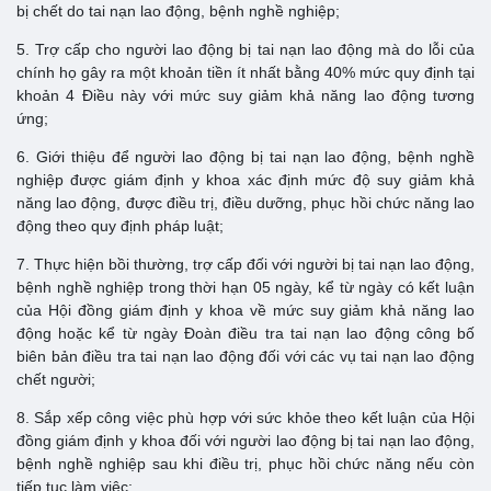
bị chết do tai nạn lao động, bệnh nghề nghiệp;
5. Trợ cấp cho người lao động bị tai nạn lao động mà do lỗi của
chính họ gây ra một khoản tiền ít nhất bằng 40% mức quy định tại
khoản 4 Điều này với mức suy giảm khả năng lao động tương
ứng;
6. Giới thiệu để người lao động bị tai nạn lao động, bệnh nghề
nghiệp được giám định y khoa xác định mức độ suy giảm khả
năng lao động, được điều trị, điều dưỡng, phục hồi chức năng lao
động theo quy định pháp luật;
7. Thực hiện bồi thường, trợ cấp đối với người bị tai nạn lao động,
bệnh nghề nghiệp trong thời hạn 05 ngày, kể từ ngày có kết luận
của Hội đồng giám định y khoa về mức suy giảm khả năng lao
động hoặc kể từ ngày Đoàn điều tra tai nạn lao động công bố
biên bản điều tra tai nạn lao động đối với các vụ tai nạn lao động
chết người;
8. Sắp xếp công việc phù hợp với sức khỏe theo kết luận của Hội
đồng giám định y khoa đối với người lao động bị tai nạn lao động,
bệnh nghề nghiệp sau khi điều trị, phục hồi chức năng nếu còn
tiếp tục làm việc;