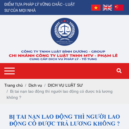
ĐIỂM TỰA PHÁP LÝ VỮNG CHẮC - LUẬT
SƯ CỦA MỌI NHÀ
Trang chủ
Dịch vụ
DỊCH VỤ LUẬT SƯ
Bị tai nạn lao động thì người lao động có được trả lương
không ?
BỊ TAI NẠN LAO ĐỘNG THÌ NGƯỜI LAO
ĐỘNG CÓ ĐƯỢC TRẢ LƯƠNG KHÔNG ?