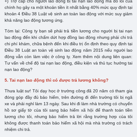
+) Trợ cấp cho người lao động bị tai nạn lao động mà do lỗi của
chính họ gây ra một khoản tiền ít nhất bằng 40% mức quy định tại
khoản 4 Điều 38 Luật vệ sinh an toàn lao động với mức suy giảm
khả năng lao động tương ứng.
Tóm lại: Công ty bạn sẽ phải trả tiền lương cho người bị tai nạn
lao động đến khi chấm dứt hợp đồng lao động nhưng phải chi trả
chi phí khám, chữa bệnh đến khi điều trị ổn định theo quy định tại
Điều 38 Luật an toàn vệ sinh lao động năm 2015 nếu người lao
động vẫn còn làm việc ở công ty. Xem thêm nội dung liên quan:
Tư vấn về chế độ tai nạn lao động, điều kiện và thủ tục hưởng tai
nạn lao động?
5. Tai nạn lao động thì có được trả lương không?
Thưa luật sư! Tôi dạy học ở trường công đã 20 năm có tham gia
đóng góp đầy đủ bảo hiểm, trên đường đi đến trường tôi bị ngã
xe và phải nghỉ làm 13 ngày. Sau khi đi làm nhà trường có chuyển
hồ sơ giấy tờ của tôi sang bảo hiểm xã hội để thanh toán tiền
lương cho tôi, nhưng bảo hiểm trả lời rằng trường hợp của tôi
không được thanh toán bảo hiểm xã hội mà nhà trường có trách
nhiệm chi trả.