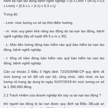
hiểm tai nạn lao động bệnh nghề nghiệp = {5 x Lmin + (m-5) x 0,5
x Lmin} + {0,5 x L + (t-1) x 0,3 x L}
Trong đó:
- Lmin: mức lương cơ sở tại thời điểm hưởng.
- m: mức suy giảm khả năng lao động do tai nạn lao động, bệnh
nghề nghiệp (lấy số tuyệt đối 5 ≤ m ≤ 30).
- L: Mức tiền lương đóng bảo hiểm vào quỹ bảo hiểm tai nạn lao
động, bệnh nghề nghiệp.
- t: tổng số năm đóng bảo hiểm vào quỹ bảo hiểm tai nạn lao
động, bệnh nghề nghiệp.
Căn cứ khoản 2 Điều 3 Nghị định 72/2018/NĐ-CP quy định về
mức lương cơ sở đối với cán bộ, công chức, viên chức và lực
lượng vũ trang áp dụng từ ngày 01/07/2018 thì mức lương cơ sở
là 1.390.000 đồng.
2.2 Trách nhiệm của doanh nghiệp khi xảy ra tai nạn lao động ?
khi người lao động bị tai nạn được quy định tại Điều 38Luật an