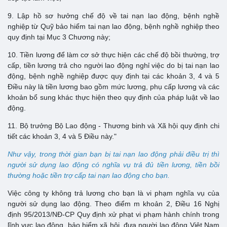
9. Lập hồ sơ hưởng chế độ về tai nạn lao động, bệnh nghề
nghiệp từ Quỹ bảo hiểm tai nạn lao động, bệnh nghề nghiệp theo
quy định tại Mục 3 Chương này;
10. Tiền lương để làm cơ sở thực hiện các chế độ bồi thường, trợ
cấp, tiền lương trả cho người lao động nghỉ việc do bị tai nạn lao
động, bệnh nghề nghiệp được quy định tại các khoản 3, 4 và 5
Điều này là tiền lương bao gồm mức lương, phụ cấp lương và các
khoản bổ sung khác thực hiện theo quy định của pháp luật về lao
động.
11. Bộ trưởng Bộ Lao động - Thương binh và Xã hội quy định chi
tiết các khoản 3, 4 và 5 Điều này."
Như vậy, trong thời gian bạn bị tai nạn lao động phải điều trị thì
người sử dụng lao động có nghĩa vụ trả đủ tiền lương, tiền bồi
thường hoặc tiền trợ cấp tai nạn lao động cho bạn.
Việc công ty không trả lương cho bạn là vi phạm nghĩa vụ của
người sử dụng lao động. Theo điểm m khoản 2, Điều 16 Nghị
định 95/2013/NĐ-CP Quy định xử phạt vi phạm hành chính trong
lĩnh vực lao động, bảo hiểm xã hội, đưa người lao động Việt Nam