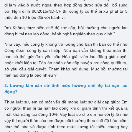
đi làm việc ở nước ngoài theo hợp đồng được sửa đổi, bổ sung
bởi Nghị định 88/2015/ND-CP thì công ty có thể bị xử phạt từ 5
triệu đến 10 triệu đối với hành vi:
"m) Không thực hiện chế độ trợ cấp, bồi thường cho người lao
động bị tai nạn lao động, bệnh nghề nghiệp theo quy định."
Như vậy, nếu công ty không trả lương cho bạn thì bạn có thể nhờ
Công đoàn công ty can thiệp. Nếu bạn vẫn không thỏa mãn thì
bạn có thể gửi đơn yêu cầu Hòa giải viên lao động giải quyết
hoặc khởi kiện tại Tòa án nhân dân cấp huyện nơi công ty đặt trụ
sở yêu cầu giải quyết. Tham khảo nội dung: Mức bồi thường tai
nạn lao động là bao nhiêu ?
2. Lương làm căn cứ tính mức hưởng chế độ tai nạn lao
động?
Thưa luật sư, em có một vấn đề mong luật sư giải đáp giúp: Em
có người thân bị tai nạn lao động khi đi giám định thì kết quả là
mất khả năng lao động 10%. Vậy luật sư cho em hỏi với tỷ lệ như
vậy thì người thân của em được bồi thường theo chế độ bảo hiểm
như thế nào và được tính theo mức lương tối thiểu chung hay