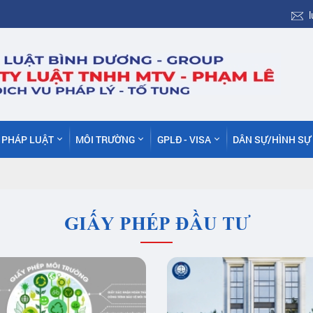
C PHÁP LUẬT
MÔI TRƯỜNG
GPLĐ - VISA
DÂN SỰ/HÌNH SỰ
GIẤY PHÉP ĐẦU TƯ