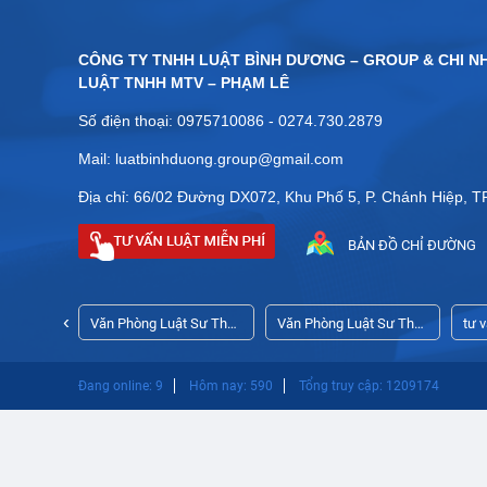
CÔNG TY TNHH LUẬT BÌNH DƯƠNG – GROUP & CHI N
LUẬT TNHH MTV – PHẠM LÊ
Số điện thoại: 0975710086 - 0274.730.2879
Mail: luatbinhduong.group@gmail.com
Địa chỉ: 66/02 Đường DX072, Khu Phố 5, P. Chánh Hiệp, 
BẢN ĐỒ CHỈ ĐƯỜNG
‹
ập công ty
Văn Phòng Luật Sư Thủ
Văn Phòng Luật Sư Thủ
tư 
Dầu Một Bình Dương
Dầu Một
ngh
Đang online: 9
Hôm nay: 590
Tổng truy cập: 1209174