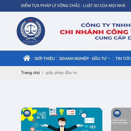
ĐIỂM TỰA PHÁP LÝ VỮNG CHẮC - LUẬT SƯ CỦA MỌI NHÀ
GIỚI THIỆU
DOANH NGHIỆP - ĐẦU TƯ
TIN TỨ
Trang chủ
giấy phép đầu tư