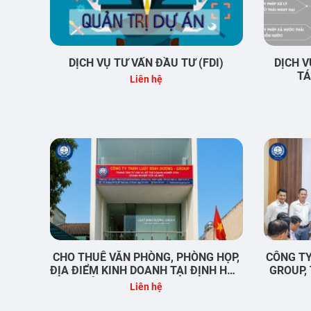
DỊCH VỤ TƯ VẤN ĐẦU TƯ (FDI)
DỊCH V
TÁ
Liên hệ
CHO THUÊ VĂN PHÒNG, PHÒNG HỌP,
CÔNG TY
ĐỊA ĐIỂM KINH DOANH TẠI ĐỊNH HÒA
GROUP,
– THỦ DẦU MỘT – BÌNH DƯƠNG
NGHIỆ
Liên hệ
KHOA HỌ