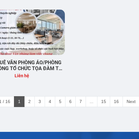
UÊ VĂN PHÒNG ẢO/PHÒNG
ÒNG TỔ CHỨC TỌA ĐÀM TẠI
BÌNH DƯƠNG
Liên hệ
 / 16
1
2
3
4
5
6
7
...
15
16
Next