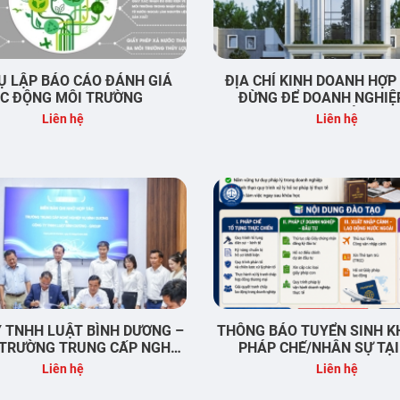
Ụ LẬP BÁO CÁO ĐÁNH GIÁ
ĐỊA CHỈ KINH DOANH HỢP
C ĐỘNG MÔI TRƯỜNG
ĐỪNG ĐỂ DOANH NGHIỆ
THÀNH LẬP GẶP RỦI RO 
Liên hệ
Liên hệ
NGÀY ĐẦU
 TNHH LUẬT BÌNH DƯƠNG –
THÔNG BÁO TUYỂN SINH K
 TRƯỜNG TRUNG CẤP NGHỀ
PHÁP CHẾ/NHÂN SỰ TẠI
P VỤ BÌNH DƯƠNG & VIỆN
DƯƠNG
Liên hệ
Liên hệ
C PHÁP LÝ VÀ PHÁT TRIỂN
DOANH NGHIỆP (ILC)