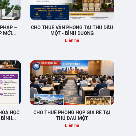
 PHÁP –
CHO THUÊ VĂN PHÒNG TẠI THỦ DẦU
P MỚI
MỘT - BÌNH DƯƠNG
NGAY TỪ
Liên hệ
HÓA HỌC
CHO THUÊ PHÒNG HỌP GIÁ RẺ TẠI
 BÌNH
THỦ DẦU MỘT
Liên hệ