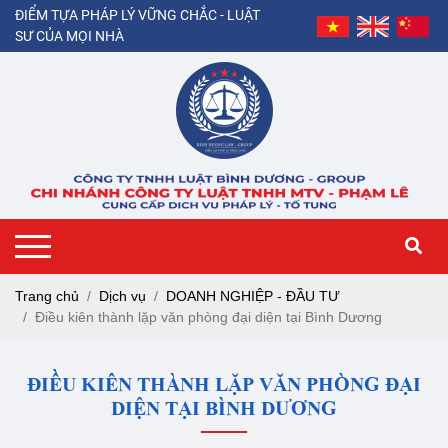
ĐIỂM TỰA PHÁP LÝ VỮNG CHẮC - LUẬT
SƯ CỦA MỌI NHÀ
Trang chủ
Dịch vụ
DOANH NGHIỆP - ĐẦU TƯ
Điều kiên thành lặp văn phòng đại diện tại Bình Dương
ĐIỀU KIÊN THÀNH LẶP VĂN PHÒNG ĐẠI
DIỆN TẠI BÌNH DƯƠNG