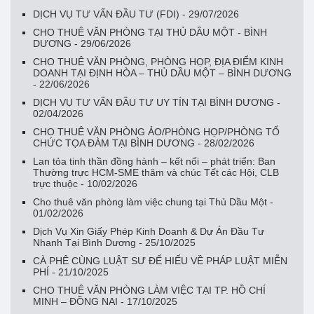
DỊCH VỤ TƯ VẤN ĐẦU TƯ (FDI) - 29/07/2026
CHO THUÊ VĂN PHÒNG TẠI THỦ DẦU MỘT - BÌNH
DƯƠNG - 29/06/2026
CHO THUÊ VĂN PHÒNG, PHÒNG HỌP, ĐỊA ĐIỂM KINH
DOANH TẠI ĐỊNH HÒA – THỦ DẦU MỘT – BÌNH DƯƠNG
- 22/06/2026
DỊCH VỤ TƯ VẤN ĐẦU TƯ UY TÍN TẠI BÌNH DƯƠNG -
02/04/2026
CHO THUÊ VĂN PHÒNG ẢO/PHÒNG HỌP/PHÒNG TỔ
CHỨC TỌA ĐÀM TẠI BÌNH DƯƠNG - 28/02/2026
Lan tỏa tinh thần đồng hành – kết nối – phát triển: Ban
Thường trực HCM-SME thăm và chúc Tết các Hội, CLB
trực thuộc - 10/02/2026
Cho thuê văn phòng làm việc chung tại Thủ Dầu Một -
01/02/2026
Dịch Vụ Xin Giấy Phép Kinh Doanh & Dự Án Đầu Tư
Nhanh Tại Bình Dương - 25/10/2025
CÀ PHÊ CÙNG LUẬT SƯ ĐỂ HIỂU VỀ PHÁP LUẬT MIỄN
PHÍ - 21/10/2025
CHO THUÊ VĂN PHÒNG LÀM VIỆC TẠI TP. HỒ CHÍ
MINH – ĐỒNG NAI - 17/10/2025