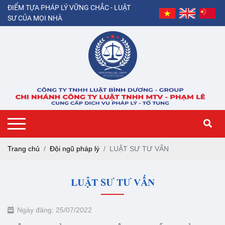
ĐIỂM TỰA PHÁP LÝ VỮNG CHẮC - LUẬT
SƯ CỦA MỌI NHÀ
Trang chủ
Đội ngũ pháp lý
LUẬT SƯ TƯ VẤN
LUẬT SƯ TƯ VẤN
Ngày đăng: 25/07/2022