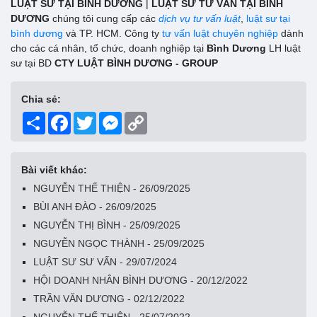
LUẬT SƯ TẠI BÌNH DƯƠNG
|
LUẬT SƯ TƯ VẤN TẠI BÌNH
DƯƠNG
chúng tôi cung cấp các
dịch vụ tư vấn luật
,
luật sư tại
bình dương
và TP. HCM. Công ty
tư vấn luật chuyên nghiệp
dành
cho các cá nhân, tổ chức, doanh nghiệp tại
Bình Dương
LH luật
sư tại BD
CTY LUẬT BÌNH DƯƠNG - GROUP
Chia sẻ:
Share
Facebook
Twitter
Messenger
Copy
Link
Bài viết khác:
NGUYỄN THẾ THIỆN - 26/09/2025
BÙI ANH ĐÀO - 26/09/2025
NGUYỄN THỊ BÌNH - 25/09/2025
NGUYỄN NGỌC THÀNH - 25/09/2025
LUẬT SƯ SƯ VẤN - 29/07/2024
HỘI DOANH NHÂN BÌNH DƯƠNG - 20/12/2022
TRẦN VĂN DƯƠNG - 02/12/2022
NGUYỄN THẾ THIỆN - 25/07/2022