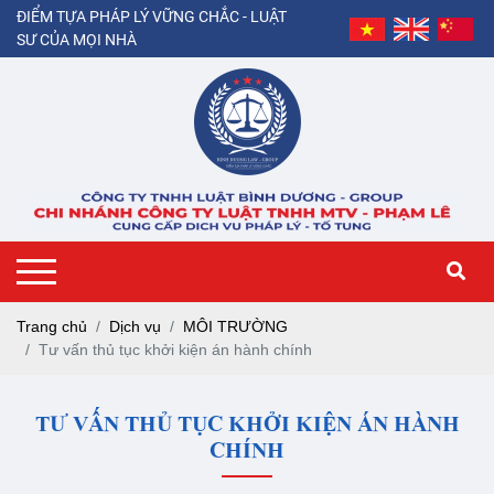
ĐIỂM TỰA PHÁP LÝ VỮNG CHẮC - LUẬT
SƯ CỦA MỌI NHÀ
Trang chủ
Dịch vụ
MÔI TRƯỜNG
Tư vấn thủ tục khởi kiện án hành chính
TƯ VẤN THỦ TỤC KHỞI KIỆN ÁN HÀNH
CHÍNH