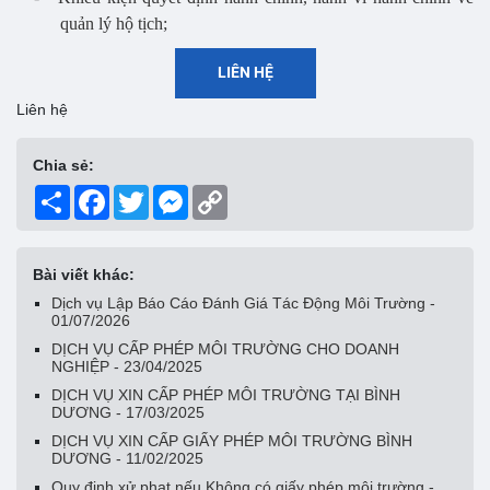
quản lý hộ tịch;
LIÊN HỆ
Liên hệ
Chia sẻ:
Share
Facebook
Twitter
Messenger
Copy
Link
Bài viết khác:
Dịch vụ Lập Báo Cáo Đánh Giá Tác Động Môi Trường -
01/07/2026
DỊCH VỤ CẤP PHÉP MÔI TRƯỜNG CHO DOANH
NGHIỆP - 23/04/2025
DỊCH VỤ XIN CẤP PHÉP MÔI TRƯỜNG TẠI BÌNH
DƯƠNG - 17/03/2025
DỊCH VỤ XIN CẤP GIẤY PHÉP MÔI TRƯỜNG BÌNH
DƯƠNG - 11/02/2025
Quy định xử phạt nếu Không có giấy phép môi trường -