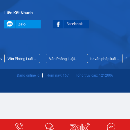
Liên Kết Nhanh
›
‹
Văn Phòng Luật
Văn Phòng Luật
tư vấn pháp luật
Sư Thủ Dầu Một
Sư Thủ Dầu Một
doanh nghiệp
Đang online: 6
Hôm nay: 167
Tổng truy cập: 1212006
Bình Dương
thường xuyên