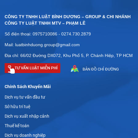
CÔNG TY TNHH LUẬT BÌNH DƯƠNG – GROUP & CHI NHÁNH
CÔNG TY LUẬT TNHH MTV – PHẠM LÊ
Số điện thoại: 0975710086 - 0274.730.2879
Mail: luatbinhduong.group@gmail.com
Địa chỉ: 66/02 Đường DX072, Khu Phố 5, P. Chánh Hiệp, TP HCM
BẢN ĐỒ CHỈ ĐƯỜNG
Chính Sách Khuyến Mãi
Dịch vụ tư vấn đầu tư
Sở hữu trí tuệ
Dịch vụ xuất nhập cảnh
Thuế kế toán
Dịch vụ doanh nghiệp