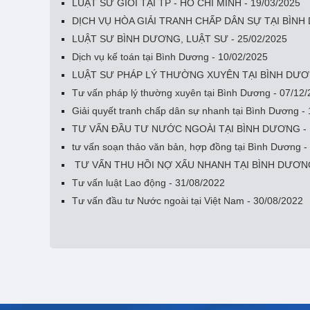
LUẬT SƯ GIỎI TẠI TP - HỒ CHÍ MINH - 19/03/2025
DỊCH VỤ HÒA GIẢI TRANH CHẤP DÂN SỰ TẠI BÌNH 
LUẬT SƯ BÌNH DƯƠNG, LUẬT SƯ - 25/02/2025
Dịch vụ kế toán tại Bình Dương - 10/02/2025
LUẬT SƯ PHÁP LÝ THƯỜNG XUYÊN TẠI BÌNH DƯƠN
Tư vấn pháp lý thường xuyên tại Bình Dương - 07/12
Giải quyết tranh chấp dân sự nhanh tại Bình Dương -
TƯ VẤN ĐẦU TƯ NƯỚC NGOÀI TẠI BÌNH DƯƠNG - 1
tư vấn soạn thảo văn bản, hợp đồng tại Bình Dương -
TƯ VẤN THU HỒI NỢ XẤU NHANH TẠI BÌNH DƯƠNG 
Tư vấn luật Lao động - 31/08/2022
Tư vấn đầu tư Nước ngoài tại Việt Nam - 30/08/2022