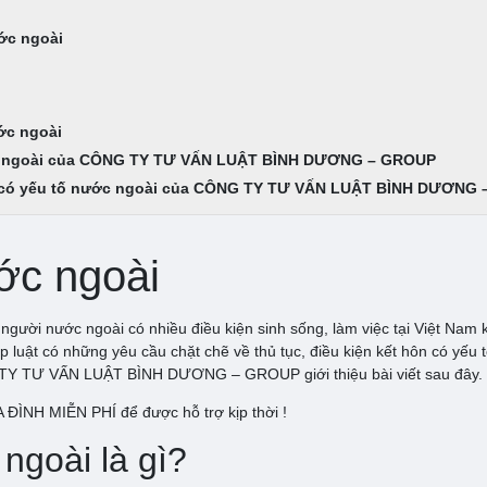
ớc ngoài
i
ước ngoài
nước ngoài của CÔNG TY TƯ VẤN LUẬT BÌNH DƯƠNG – GROUP
hôn có yếu tố nước ngoài của CÔNG TY TƯ VẤN LUẬT BÌNH DƯƠNG
ớc ngoài
 người nước ngoài có nhiều điều kiện sinh sống, làm việc tại Việt Nam 
 luật có những yêu cầu chặt chẽ về thủ tục, điều kiện kết hôn có yếu t
G TY TƯ VẤN LUẬT BÌNH DƯƠNG – GROUP giới thiệu bài viết sau đây.
NH MIỄN PHÍ để được hỗ trợ kịp thời !
ngoài là gì?