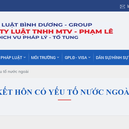
C PHÁP LUẬT
MÔI TRƯỜNG
GPLĐ - VISA
DÂN SỰ/HÌNH SỰ
u tố nước ngoài
KẾT HÔN CÓ YẾU TỐ NƯỚC NGOÀ