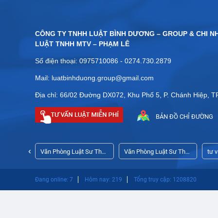
CÔNG TY TNHH LUẬT BÌNH DƯƠNG – GROUP & CHI N
LUẬT TNHH MTV – PHẠM LÊ
Số điện thoại: 0975710086 - 0274.730.2879
Mail: luatbinhduong.group@gmail.com
Địa chỉ: 66/02 Đường DX072, Khu Phố 5, P. Chánh Hiệp, 
BẢN ĐỒ CHỈ ĐƯỜNG
‹
ập công ty
Văn Phòng Luật Sư Thủ
Văn Phòng Luật Sư Thủ
tư 
Dầu Một Bình Dương
Dầu Một
ngh
Đang online: 7
Hôm nay: 219
Tổng truy cập: 1208820