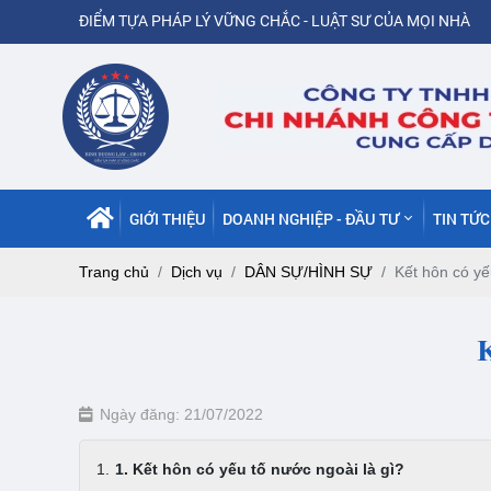
ĐIỂM TỰA PHÁP LÝ VỮNG CHẮC - LUẬT SƯ CỦA MỌI NHÀ
GIỚI THIỆU
DOANH NGHIỆP - ĐẦU TƯ
TIN TỨ
Trang chủ
Dịch vụ
DÂN SỰ/HÌNH SỰ
Kết hôn có yế
Ngày đăng: 21/07/2022
1. Kết hôn có yếu tố nước ngoài là gì?