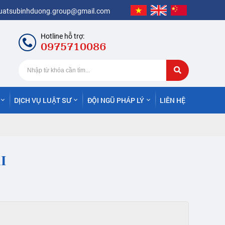
luatsubinhduong.group@gmail.com
Hotline hỗ trợ:
0975710086
DỊCH VỤ LUẬT SƯ
ĐỘI NGŨ PHÁP LÝ
LIÊN HỆ
I