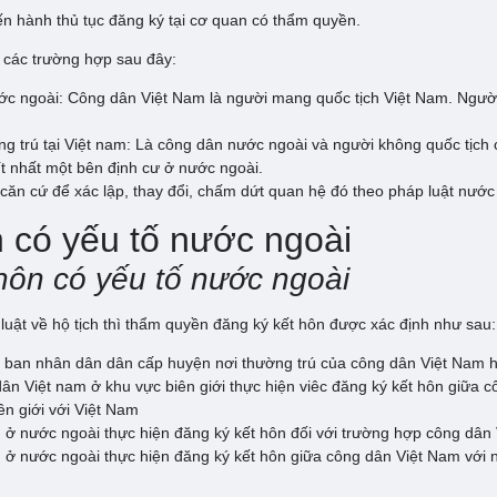
iến hành thủ tục đăng ký tại cơ quan có thẩm quyền.
o các trường hợp sau đây:
ớc ngoài: Công dân Việt Nam là người mang quốc tịch Việt Nam. Người
g trú tại Việt nam: Là công dân nước ngoài và người không quốc tịch c
ít nhất một bên định cư ở nước ngoài.
ăn cứ để xác lập, thay đổi, chấm dứt quan hệ đó theo pháp luật nước 
n có yếu tố nước ngoài
hôn có yếu tố nước ngoài
uật về hộ tịch thì thẩm quyền đăng ký kết hôn được xác định như sau:
ỷ ban nhân dân dân cấp huyện nơi thường trú của công dân Việt Nam 
n Việt nam ở khu vực biên giới thực hiện viêc đăng ký kết hôn giữa c
ên giới với Việt Nam
m ở nước ngoài thực hiện đăng ký kết hôn đối với trường hợp công dân 
m ở nước ngoài thực hiện đăng ký kết hôn giữa công dân Việt Nam với n