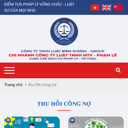
ĐIỂM TỰA PHÁP LÝ VỮNG CHẮC - LUẬT
SƯ CỦA MỌI NHÀ
Trang chủ
thu hồi công nợ
THU HỒI CÔNG NỢ