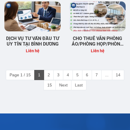
DỊCH VỤ TƯ VẤN ĐẦU TƯ
CHO THUÊ VĂN PHÒNG
UY TÍN TẠI BÌNH DƯƠNG
ẢO/PHÒNG HỌP/PHÒNG
TỔ CHỨC TỌA ĐÀM TẠI
Liên hệ
Liên hệ
BÌNH DƯƠNG
Page 1 / 15
1
2
3
4
5
6
7
...
14
15
Next
Last