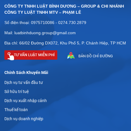
CÔNG TY TNHH LUẬT BÌNH DƯƠNG – GROUP & CHI NHÁNH
CÔNG TY LUẬT TNHH MTV – PHẠM LÊ
Số điện thoại: 0975710086 - 0274.730.2879
Mail: luatbinhduong.group@gmail.com
Địa chỉ: 66/02 Đường DX072, Khu Phố 5, P. Chánh Hiệp, TP HCM
BẢN ĐỒ CHỈ ĐƯỜNG
Chính Sách Khuyến Mãi
Dịch vụ tư vấn đầu tư
Sở hữu trí tuệ
Dịch vụ xuất nhập cảnh
Thuế kế toán
Dịch vụ doanh nghiệp