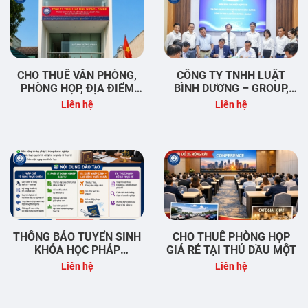
CHO THUÊ VĂN PHÒNG,
CÔNG TY TNHH LUẬT
PHÒNG HỌP, ĐỊA ĐIỂM
BÌNH DƯƠNG – GROUP,
KINH DOANH TẠI ĐỊNH
TRƯỜNG TRUNG CẤP
Liên hệ
Liên hệ
HÒA – THỦ DẦU MỘT –
NGHỀ NGHIỆP VỤ BÌNH
BÌNH DƯƠNG
DƯƠNG & VIỆN KHOA HỌC
PHÁP LÝ VÀ PHÁT TRIỂN
DOANH NGHIỆP (ILC)
THÔNG BÁO TUYỂN SINH
CHO THUÊ PHÒNG HỌP
KHÓA HỌC PHÁP
GIÁ RẺ TẠI THỦ DẦU MỘT
CHẾ/NHÂN SỰ TẠI BÌNH
Liên hệ
Liên hệ
DƯƠNG