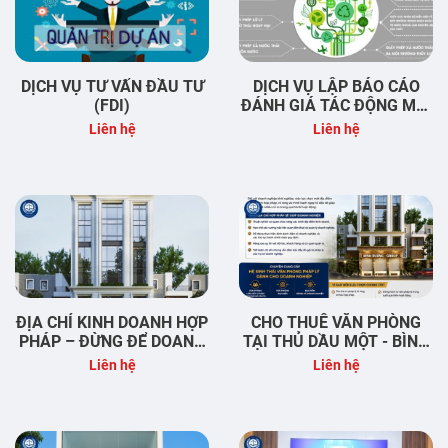
DỊCH VỤ TƯ VẤN ĐẦU TƯ
DỊCH VỤ LẬP BÁO CÁO
(FDI)
ĐÁNH GIÁ TÁC ĐỘNG MÔI
TRƯỜNG
Liên hệ
Liên hệ
ĐỊA CHỈ KINH DOANH HỢP
CHO THUÊ VĂN PHÒNG
PHÁP – ĐỪNG ĐỂ DOANH
TẠI THỦ DẦU MỘT - BÌNH
NGHIỆP MỚI THÀNH LẬP
DƯƠNG
Liên hệ
Liên hệ
GẶP RỦI RO NGAY TỪ
NGÀY ĐẦU