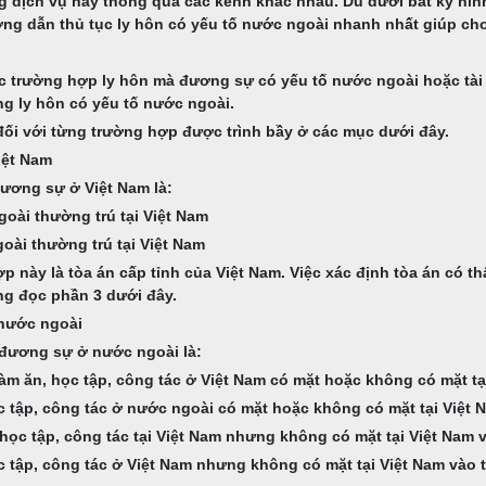
ịch vụ này thông qua các kênh khác nhau. Dù dưới bất kỳ hình t
g dẫn thủ tục ly hôn có yếu tố nước ngoài nhanh nhất giúp cho v
ác trường hợp ly hôn mà đương sự có yếu tố nước ngoài hoặc tài
g ly hôn có yếu tố nước ngoài.
đối với từng trường hợp được trình bầy ở các mục dưới đây.
iệt Nam
đương sự ở Việt Nam là:
oài thường trú tại Việt Nam
ài thường trú tại Việt Nam
p này là tòa án cấp tỉnh của Việt Nam. Việc xác định tòa án có t
òng đọc phần 3 dưới đây.
 nước ngoài
 đương sự ở nước ngoài là:
m ăn, học tập, công tác ở Việt Nam có mặt hoặc không có mặt tại
 tập, công tác ở nước ngoài có mặt hoặc không có mặt tại Việt N
ọc tập, công tác tại Việt Nam nhưng không có mặt tại Việt Nam v
 tập, công tác ở Việt Nam nhưng không có mặt tại Việt Nam vào t