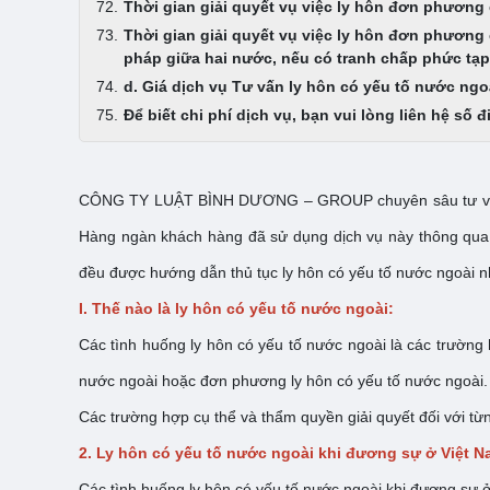
Thời gian giải quyết vụ việc ly hôn đơn phương
Thời gian giải quyết vụ việc ly hôn đơn phương 
pháp giữa hai nước, nếu có tranh chấp phức tạp 
d. Giá dịch vụ Tư vấn ly hôn có yếu tố nước ng
Để biết chi phí dịch vụ, bạn vui lòng liên hệ số 
CÔNG TY LUẬT BÌNH DƯƠNG – GROUP chuyên sâu tư 
Hàng ngàn khách hàng đã sử dụng dịch vụ này thông qua cá
đều được hướng dẫn thủ tục ly hôn có yếu tố nước ngoài nha
I. Thế nào là ly hôn có yếu tố nước ngoài:
Các tình huống ly hôn có yếu tố nước ngoài là các trường
nước ngoài hoặc đơn phương ly hôn có yếu tố nước ngoài.
Các trường hợp cụ thể và thẩm quyền giải quyết đối với từ
2. Ly hôn có yếu tố nước ngoài khi đương sự ở Việt 
Các tình huống ly hôn có yếu tố nước ngoài khi đương sự ở