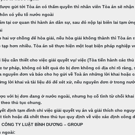
được gửi tới Tòa án có thẩm quyền thì nhân viên Tòa án sẽ nhận
y hôn có yếu tố nước ngoài
 tại cơ quan thi hành án dân sự, sau đó nộp lại biên lai tạm ứn
ài
p hai vợ chồng để hòa giải, nếu hòa giải không thành thì Tòa án r
tạp hơn nhiều. Tòa án sẽ thực hiện một loạt biện pháp nghiệp vụ
 liệu cần thiết cho việc giải quyết vụ/ việc (Tòa tiến hành các thủ
c tư pháp, không có kết quả do bị đơn không có địa chỉ rõ ràng, 
 nguyên đơn và báo cho họ gửi về Toà án những lời khai hoặc các 
ng lời khai và tài liệu đó để xét xử, nếu nguyên đơn ở trong nướ
ợc với bị đơn đang ở nước ngoài, nhưng họ cố tình từ chối khai 
ử theo thủ tục chung.
ết định tạm đình chỉ việc giải quyết vụ án và giải thích cho ngu
 tích hoặc đã chết theo thủ tục quy định về việc xác định công d
i tại CÔNG TY LUẬT BÌNH DƯƠNG – GROUP
c ngoài: