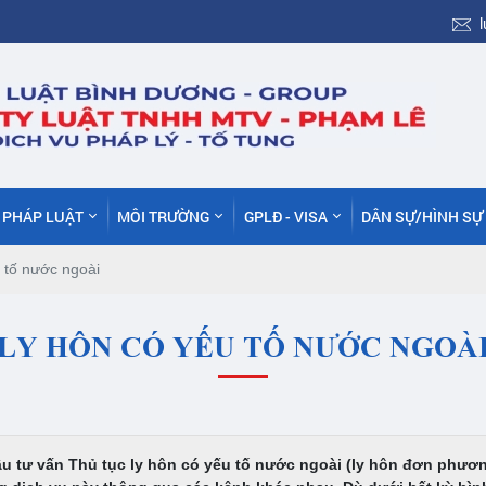
C PHÁP LUẬT
MÔI TRƯỜNG
GPLĐ - VISA
DÂN SỰ/HÌNH SỰ
 tố nước ngoài
LY HÔN CÓ YẾU TỐ NƯỚC NGOÀ
vấn Thủ tục ly hôn có yếu tố nước ngoài (ly hôn đơn phương c