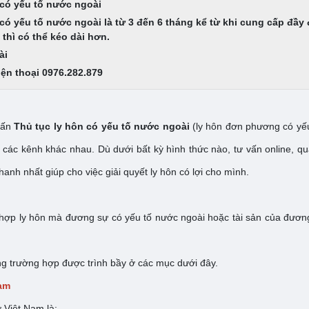
 có yếu tố nước ngoài
có yếu tố nước ngoài là từ 3 đến 6 tháng kể từ khi cung cấp đầy 
thì có thể kéo dài hơn.
oài
điện thoại 0976.282.879
vấn
Thủ tục ly hôn có yếu tố nước ngoài
(ly hôn đơn phương có yếu
c kênh khác nhau. Dù dưới bất kỳ hình thức nào, tư vấn online, qua
nh nhất giúp cho việc giải quyết ly hôn có lợi cho mình.
 hợp ly hôn mà đương sự có yếu tố nước ngoài hoặc tài sản của đương 
ng trường hợp được trình bầy ở các mục dưới đây.
Nam
 Việt Nam là: