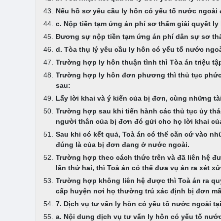
Nếu hồ sơ yêu cầu ly hôn có yếu tố nước ngoài 
c. Nộp tiền tạm ứng án phí sơ thẩm giải quyết l
Đương sự nộp tiền tạm ứng án phí dân sự sơ thẩm
d. Tòa thụ lý yêu cầu ly hôn có yếu tố nước ngo
Trường hợp ly hôn thuận tình thì Tòa án triệu tậ
Trường hợp ly hôn đơn phương thì thủ tục phức 
sau:
Lấy lời khai và ý kiến của bị đơn, cùng những tài
Trường hợp sau khi tiến hành các thủ tục ủy thá
người thân của bị đơn đó gửi cho họ lời khai của
Sau khi có kết quả, Toà án có thể căn cứ vào nhữ
đúng là của bị đơn đang ở nước ngoài.
Trường hợp theo cách thức trên và đã liên hệ đư
lần thứ hai, thì Toà án có thể đưa vụ án ra xét x
Trường hợp không liên hệ được thì Toà án ra quy
cấp huyện nơi họ thường trú xác định bị đơn mất
7. Dịch vụ tư vấn ly hôn có yếu tố nước ngoà
a. Nội dung dịch vụ tư vấn ly hôn có yếu tố nướ