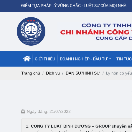
ĐIỂM TỰA PHÁP LÝ VỮNG CHẮC - LUẬT SƯ CỦA MỌI NHÀ
GIỚI THIỆU
DOANH NGHIỆP - ĐẦU TƯ
TIN TỨ
Trang chủ
Dịch vụ
DÂN SỰ/HÌNH SỰ
Ly hôn có yếu
Ngày đăng: 21/07/2022
CÔNG TY LUẬT BÌNH DƯƠNG – GROUP chuyên sâu tư 