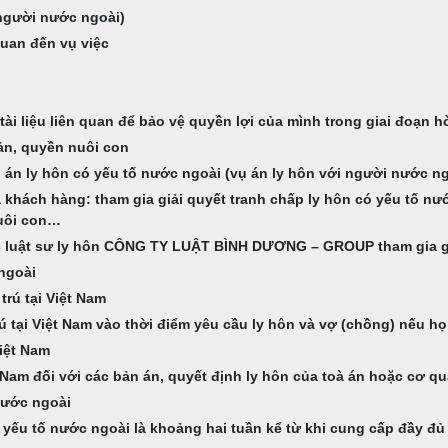
 người nước ngoài)
uan đến vụ việc
i liệu liên quan để bảo vệ quyền lợi của mình trong giai đoạn hò
sản, quyền nuôi con
 án ly hôn có yếu tố nước ngoài (vụ án ly hôn với người nước n
 khách hàng: tham gia giải quyết tranh chấp ly hôn có yếu tố nư
nuôi con…
ợc luật sư ly hôn CÔNG TY LUẬT BÌNH DƯƠNG – GROUP tham gia g
ngoài
rú tại Việt Nam
 tại Việt Nam vào thời điểm yêu cầu ly hôn và vợ (chồng) nếu h
Việt Nam
ệt Nam đối với các bản án, quyết định ly hôn của toà án hoặc cơ
 nước ngoài
ó yếu tố nước ngoài là khoảng hai tuần kể từ khi cung cấp đầy đủ 