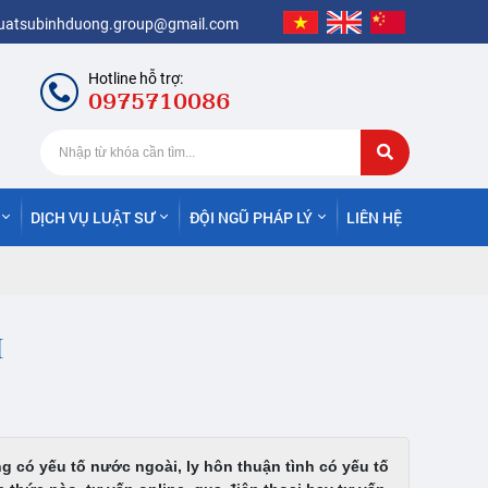
luatsubinhduong.group@gmail.com
Hotline hỗ trợ:
0975710086
DỊCH VỤ LUẬT SƯ
ĐỘI NGŨ PHÁP LÝ
LIÊN HỆ
I
ó yếu tố nước ngoài, ly hôn thuận tình có yếu tố