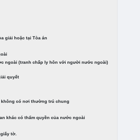
a giải hoặc tại Tòa án
goài
ớc ngoài (tranh chấp ly hôn với người nước ngoài)
iải quyết
ọ không có nơi thường trú chung
 quan khác có thẩm quyền của nước ngoài
giấy tờ.