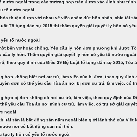
tố nước ngoài trong các trường hợp trên được xác định như trình
ếu tố nước ngoài
ã thỏa thuận được với nhau về việc chấm dứt hôn nhân, chia tài 
 Luật Tố tụng dân sự 2015 thì thẩm quyền giải quyết ly hôn có y
 yếu tố nước ngoài
ột bên vợ hoặc chồng. Yêu cầu ly hôn đơn phương khi được Tòa 
êu cầu ly hôn. Thẩm quyền giải quyết ly hôn có yếu tố nước ngoà
hổ, theo quy định của Điều 39 Bộ Luật tố tụng dân sự 2015, Tòa án
ng hợp không biết nơi cư trú, làm việc của bị đơn, theo quy định
nguyên đơn có thể yêu cầu Tòa án nơi bị đơn cư trú, làm việc, có t
ng hợp bị đơn không có nơi cư trú, làm việc, theo quy định của Đ
thể yêu cầu Tòa án nơi mình cư trú, làm việc, có trụ sở giải quyế
ớc ngoài
i tài sản là bất động sản nằm ngoài biên giới lãnh thổ của Việt Na
nước nơi có bất động sản nói trên.
ủ tục ly hôn có yếu tố nước ngoài