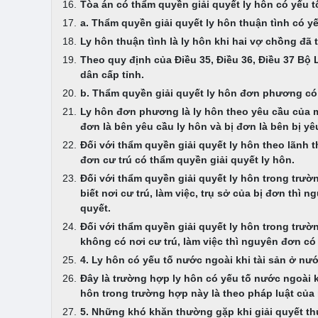
Tòa án có thẩm quyền giải quyết ly hôn có yếu 
a. Thẩm quyền giải quyết ly hôn thuận tình có y
Ly hôn thuận tình là ly hôn khi hai vợ chồng đ
Theo quy định của Điều 35, Điều 36, Điều 37 Bộ
dân cấp tỉnh.
b. Thẩm quyền giải quyết ly hôn đơn phương có
Ly hôn đơn phương là ly hôn theo yêu cầu của m
đơn là bên yêu cầu ly hôn và bị đơn là bên bị y
Đối với thẩm quyền giải quyết ly hôn theo lãnh t
đơn cư trú có thẩm quyền giải quyết ly hôn.
Đối với thẩm quyền giải quyết ly hôn trong trườ
biết nơi cư trú, làm việc, trụ sở của bị đơn thì 
quyết.
Đối với thẩm quyền giải quyết ly hôn trong trườ
không có nơi cư trú, làm việc thì nguyên đơn có 
4. Ly hôn có yếu tố nước ngoài khi tài sản ở nư
Đây là trường hợp ly hôn có yếu tố nước ngoài kh
hôn trong trường hợp này là theo pháp luật của 
5. Những khó khăn thường gặp khi giải quyết th