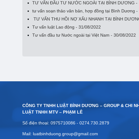
TƯ VẤN ĐẦU TƯ NƯỚC NGOÀI TẠI BÌNH DƯƠNG - 1
tư vấn soạn thảo văn bản, hợp đồng tại Bình Dương -
TƯ VẤN THU HỒI NỢ XẤU NHANH TẠI BÌNH DƯƠNG 
Tư vấn luật Lao động - 31/08/2022
Tư vấn đầu tư Nước ngoài tại Việt Nam - 30/08/2022
CÔNG TY TNHH LUẬT BÌNH DƯƠNG – GROUP & CHI N
LUẬT TNHH MTV – PHẠM LÊ
Số điện thoại: 0975710086 - 0274.730.2879
Mail: luatbinhduong.group@gmail.com