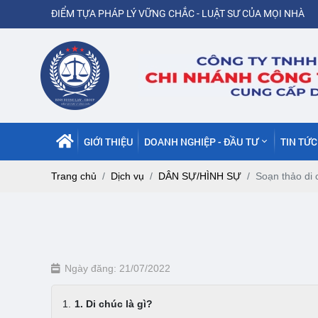
ĐIỂM TỰA PHÁP LÝ VỮNG CHẮC - LUẬT SƯ CỦA MỌI NHÀ
GIỚI THIỆU
DOANH NGHIỆP - ĐẦU TƯ
TIN TỨ
Trang chủ
Dịch vụ
DÂN SỰ/HÌNH SỰ
Soạn thảo di 
Ngày đăng: 21/07/2022
1. Di chúc là gì?