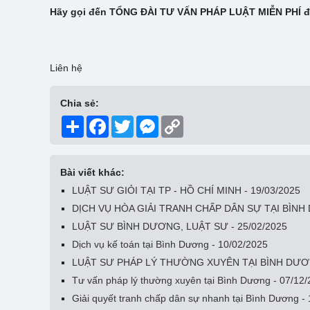
Hãy gọi đến TỔNG ĐÀI TƯ VẤN PHÁP LUẬT MIỄN PHÍ để 
Liên hệ
Chia sẻ:
Share
Facebook
Twitter
Messenger
Copy
Link
Bài viết khác:
LUẬT SƯ GIỎI TẠI TP - HỒ CHÍ MINH - 19/03/2025
DỊCH VỤ HÒA GIẢI TRANH CHẤP DÂN SỰ TẠI BÌNH 
LUẬT SƯ BÌNH DƯƠNG, LUẬT SƯ - 25/02/2025
Dịch vụ kế toán tại Bình Dương - 10/02/2025
LUẬT SƯ PHÁP LÝ THƯỜNG XUYÊN TẠI BÌNH DƯƠN
Tư vấn pháp lý thường xuyên tại Bình Dương - 07/12
Giải quyết tranh chấp dân sự nhanh tại Bình Dương -