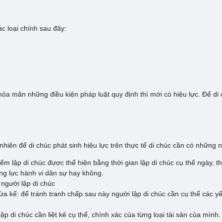
ác loại chính sau đây:
ỏa mãn những điều kiện pháp luật quy định thì mới có hiệu lực. Để di 
hiên để di chúc phát sinh hiệu lực trên thực tế di chúc cần có những 
iểm lập di chúc được thể hiện bằng thời gian lập di chúc cụ thể ngày, 
ăng lực hành vi dân sự hay không.
 người lập di chúc
ừa kế: để tránh tranh chấp sau này người lập di chúc cần cụ thể các 
ập di chúc cần liệt kê cụ thể, chính xác của từng loại tài sản của mình.