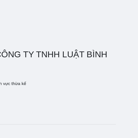
ủa CÔNG TY TNHH LUẬT BÌNH
h vực thừa kế