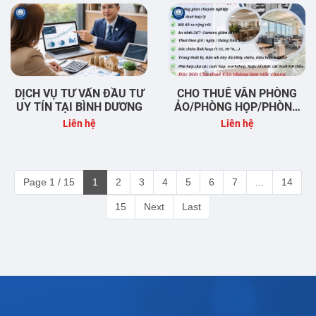
DỊCH VỤ TƯ VẤN ĐẦU TƯ
CHO THUÊ VĂN PHÒNG
UY TÍN TẠI BÌNH DƯƠNG
ẢO/PHÒNG HỌP/PHÒNG
TỔ CHỨC TỌA ĐÀM TẠI
Liên hệ
Liên hệ
BÌNH DƯƠNG
Page 1 / 15
1
2
3
4
5
6
7
...
14
15
Next
Last