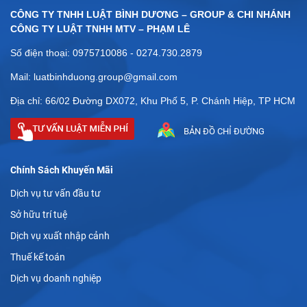
CÔNG TY TNHH LUẬT BÌNH DƯƠNG – GROUP & CHI NHÁNH
CÔNG TY LUẬT TNHH MTV – PHẠM LÊ
Số điện thoại: 0975710086 - 0274.730.2879
Mail: luatbinhduong.group@gmail.com
Địa chỉ: 66/02 Đường DX072, Khu Phố 5, P. Chánh Hiệp, TP HCM
BẢN ĐỒ CHỈ ĐƯỜNG
Chính Sách Khuyến Mãi
Dịch vụ tư vấn đầu tư
Sở hữu trí tuệ
Dịch vụ xuất nhập cảnh
Thuế kế toán
Dịch vụ doanh nghiệp