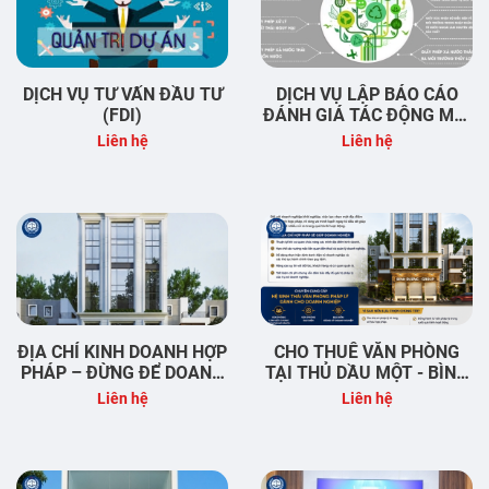
DỊCH VỤ TƯ VẤN ĐẦU TƯ
DỊCH VỤ LẬP BÁO CÁO
(FDI)
ĐÁNH GIÁ TÁC ĐỘNG MÔI
TRƯỜNG
Liên hệ
Liên hệ
ĐỊA CHỈ KINH DOANH HỢP
CHO THUÊ VĂN PHÒNG
PHÁP – ĐỪNG ĐỂ DOANH
TẠI THỦ DẦU MỘT - BÌNH
NGHIỆP MỚI THÀNH LẬP
DƯƠNG
Liên hệ
Liên hệ
GẶP RỦI RO NGAY TỪ
NGÀY ĐẦU