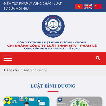
ĐIỂM TỰA PHÁP LÝ VỮNG CHẮC - LUẬT
SƯ CỦA MỌI NHÀ
Trang chủ
luật bình dương
LUẬT BÌNH DƯƠNG