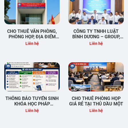
CHO THUÊ VĂN PHÒNG,
CÔNG TY TNHH LUẬT
PHÒNG HỌP, ĐỊA ĐIỂM
BÌNH DƯƠNG – GROUP,
KINH DOANH TẠI ĐỊNH
TRƯỜNG TRUNG CẤP
Liên hệ
Liên hệ
HÒA – THỦ DẦU MỘT –
NGHỀ NGHIỆP VỤ BÌNH
BÌNH DƯƠNG
DƯƠNG & VIỆN KHOA HỌC
PHÁP LÝ VÀ PHÁT TRIỂN
DOANH NGHIỆP (ILC)
THÔNG BÁO TUYỂN SINH
CHO THUÊ PHÒNG HỌP
KHÓA HỌC PHÁP
GIÁ RẺ TẠI THỦ DẦU MỘT
CHẾ/NHÂN SỰ TẠI BÌNH
Liên hệ
Liên hệ
DƯƠNG