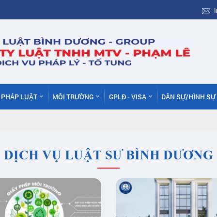
C PHÁP LUẬT
MÔI TRƯỜNG
GPLĐ - VISA
DÂN SỰ/HÌNH SỰ
DỊCH VỤ LUẬT SƯ BÌNH DƯƠNG