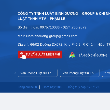
CÔNG TY TNHH LUẬT BÌNH DƯƠNG – GROUP & CHI N
LUẬT TNHH MTV – PHẠM LÊ
Số điện thoại: 0975710086 - 0274.730.2879
Mail: luatbinhduong.group@gmail.com
Địa chỉ: 66/02 Đường DX072, Khu Phố 5, P. Chánh Hiệp, 
BẢN ĐỒ CHỈ ĐƯỜNG
‹
ập công ty
Văn Phòng Luật Sư Thủ
Văn Phòng Luật Sư Thủ
tư 
Dầu Một Bình Dương
Dầu Một
ngh
Đang online: 8
Hôm nay: 288
Tổng truy cập: 1207122