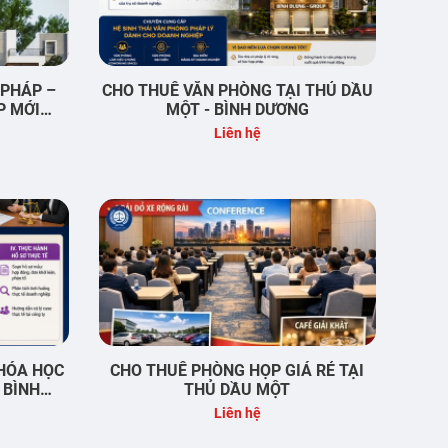
 PHÁP –
CHO THUÊ VĂN PHÒNG TẠI THỦ DẦU
P MỚI
MỘT - BÌNH DƯƠNG
NGAY TỪ
Liên hệ
HÓA HỌC
CHO THUÊ PHÒNG HỌP GIÁ RẺ TẠI
 BÌNH
THỦ DẦU MỘT
Liên hệ