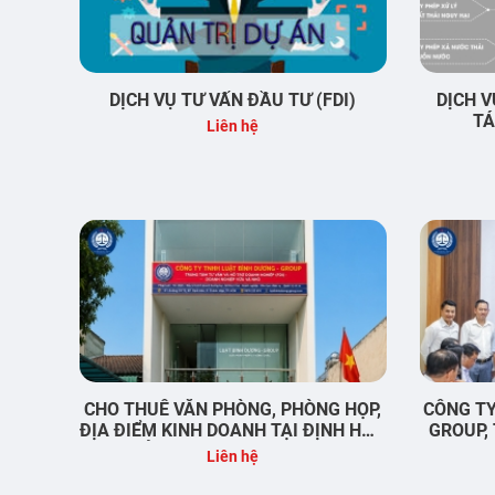
DỊCH VỤ TƯ VẤN ĐẦU TƯ (FDI)
DỊCH V
TÁ
Liên hệ
CHO THUÊ VĂN PHÒNG, PHÒNG HỌP,
CÔNG TY
ĐỊA ĐIỂM KINH DOANH TẠI ĐỊNH HÒA
GROUP,
– THỦ DẦU MỘT – BÌNH DƯƠNG
NGHIỆ
Liên hệ
KHOA HỌ