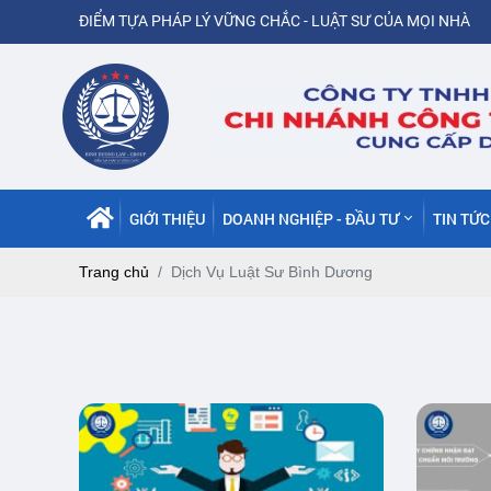
ĐIỂM TỰA PHÁP LÝ VỮNG CHẮC - LUẬT SƯ CỦA MỌI NHÀ
GIỚI THIỆU
DOANH NGHIỆP - ĐẦU TƯ
TIN TỨ
Trang chủ
Dịch Vụ Luật Sư Bình Dương