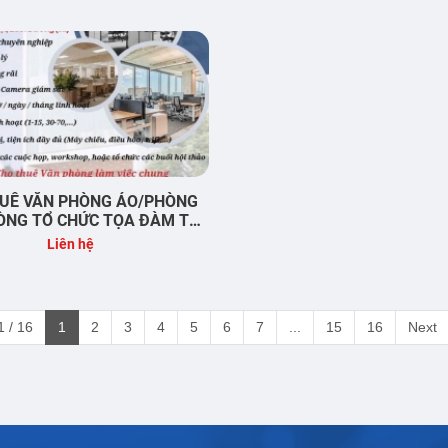
UÊ VĂN PHÒNG ẢO/PHÒNG
ÒNG TỔ CHỨC TỌA ĐÀM TẠI
BÌNH DƯƠNG
Liên hệ
 / 16
1
2
3
4
5
6
7
...
15
16
Next