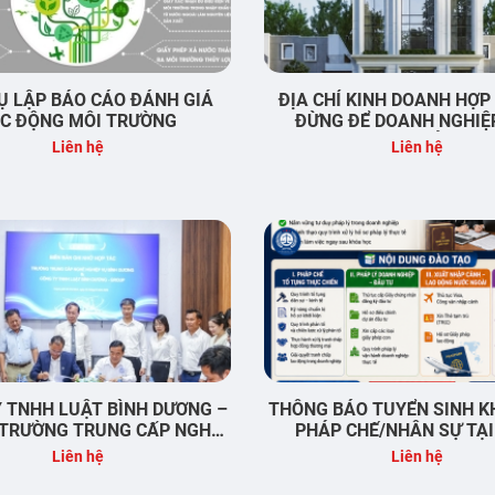
Ụ LẬP BÁO CÁO ĐÁNH GIÁ
ĐỊA CHỈ KINH DOANH HỢP
C ĐỘNG MÔI TRƯỜNG
ĐỪNG ĐỂ DOANH NGHIỆ
THÀNH LẬP GẶP RỦI RO 
Liên hệ
Liên hệ
NGÀY ĐẦU
 TNHH LUẬT BÌNH DƯƠNG –
THÔNG BÁO TUYỂN SINH K
 TRƯỜNG TRUNG CẤP NGHỀ
PHÁP CHẾ/NHÂN SỰ TẠI
P VỤ BÌNH DƯƠNG & VIỆN
DƯƠNG
Liên hệ
Liên hệ
C PHÁP LÝ VÀ PHÁT TRIỂN
DOANH NGHIỆP (ILC)