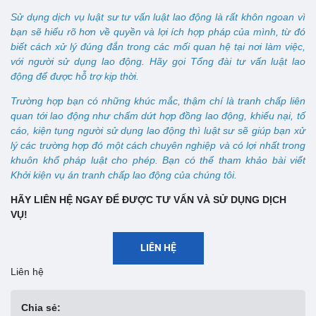
Sử dụng dịch vụ luật sư tư vấn luật lao động là rất khôn ngoan vì
bạn sẽ hiểu rõ hơn về quyền và lợi ích hợp pháp của mình, từ đó
biết cách xử lý đúng đắn trong các mối quan hệ tại nơi làm việc,
với người sử dụng lao động. Hãy gọi Tổng đài tư vấn luật lao
động để được hỗ trợ kịp thời.
Trường hợp bạn có những khúc mắc, thậm chí là tranh chấp liên
quan tới lao động như chấm dứt hợp đồng lao động, khiếu nại, tố
cáo, kiện tụng người sử dụng lao động thì luật sư sẽ giúp bạn xử
lý các trường hợp đó một cách chuyên nghiệp và có lợi nhất trong
khuôn khổ pháp luật cho phép. Bạn có thể tham khảo bài viết
Khởi kiện vụ án tranh chấp lao động của chúng tôi.
HÃY LIÊN HỆ NGAY ĐỂ ĐƯỢC TƯ VẤN VÀ SỬ DỤNG DỊCH
VỤ!
LIÊN HỆ
Liên hệ
Chia sẻ: