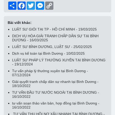
Share
Facebook
Twitter
Messenger
Copy
Link
Bài viết khác:
LUẬT SƯ GIỎI TẠI TP - HỒ CHÍ MINH - 19/03/2025
DỊCH VỤ HÒA GIẢI TRANH CHẤP DÂN SỰ TẠI BÌNH
DƯƠNG - 16/03/2025
LUẬT SƯ BÌNH DƯƠNG, LUẬT SƯ - 25/02/2025
Dịch vụ kế toán tại Bình Dương - 10/02/2025
LUẬT SƯ PHÁP LÝ THƯỜNG XUYÊN TẠI BÌNH DƯƠNG
- 19/12/2024
Tư vấn pháp lý thường xuyên tại Bình Dương -
07/12/2024
Giải quyết tranh chấp dân sự nhanh tại Bình Dương -
18/10/2022
TƯ VẤN ĐẦU TƯ NƯỚC NGOÀI TẠI BÌNH DƯƠNG -
16/10/2022
tư vấn soạn thảo văn bản, hợp đồng tại Bình Dương -
16/10/2022
TƯ VẤN THU HỒI NỢ XẤU NHANH TẠI BÌNH DƯƠNG -