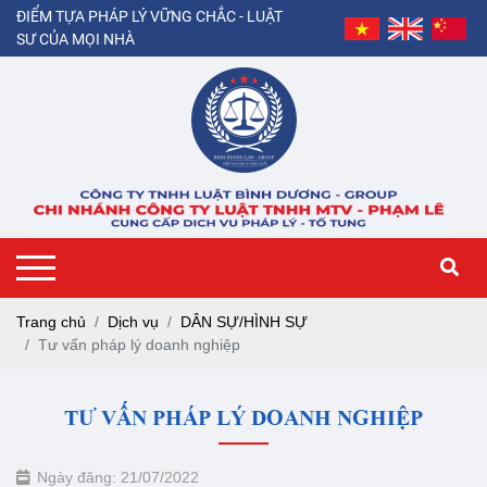
ĐIỂM TỰA PHÁP LÝ VỮNG CHẮC - LUẬT
SƯ CỦA MỌI NHÀ
Trang chủ
Dịch vụ
DÂN SỰ/HÌNH SỰ
Tư vấn pháp lý doanh nghiệp
TƯ VẤN PHÁP LÝ DOANH NGHIỆP
Ngày đăng: 21/07/2022