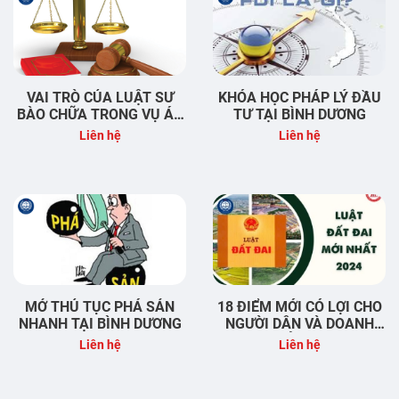
VAI TRÒ CỦA LUẬT SƯ
KHÓA HỌC PHÁP LÝ ĐẦU
BÀO CHỮA TRONG VỤ ÁN
TƯ TẠI BÌNH DƯƠNG
HÌNH SỰ
Liên hệ
Liên hệ
MỞ THỦ TỤC PHÁ SẢN
18 ĐIỂM MỚI CÓ LỢI CHO
NHANH TẠI BÌNH DƯƠNG
NGƯỜI DÂN VÀ DOANH
NGHIỆP CỦA LUẬT ĐẤT
Liên hệ
Liên hệ
ĐAI 2024