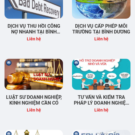
DỊCH VỤ THU HỒI CÔNG
DỊCH VỤ CẤP PHÉP MÔI
NỢ NHANH TẠI BÌNH
TRƯỜNG TẠI BÌNH DƯƠNG
DƯƠNG & BÌNH PHƯỚC
Liên hệ
Liên hệ
LUẬT SƯ DOANH NGHIỆP,
TƯ VẤN VÀ KIỂM TRA
KINH NGHIỆM CẦN CÓ
PHÁP LÝ DOANH NGHIỆP
BÌNH DƯƠNG
Liên hệ
Liên hệ