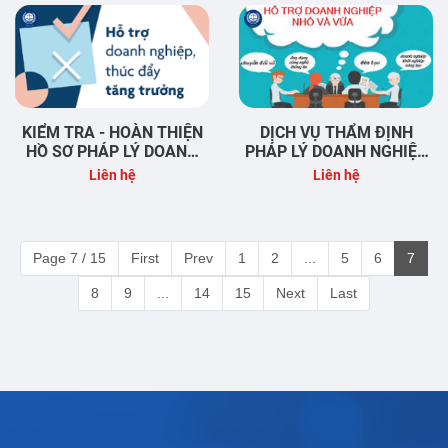
KIỂM TRA - HOÀN THIỆN
DỊCH VỤ THẨM ĐỊNH
HỒ SƠ PHÁP LÝ DOANH
PHÁP LÝ DOANH NGHIỆP
NGHIỆP TẠI BÌNH DƯƠNG
TẠI BÌNH DƯƠNG & BÌNH
Liên hệ
Liên hệ
PHƯỚC
Page 7 / 15
First
Prev
1
2
...
5
6
7
8
9
...
14
15
Next
Last