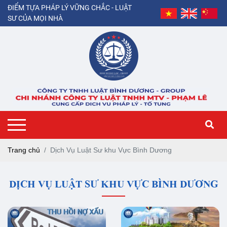
ĐIỂM TỰA PHÁP LÝ VỮNG CHẮC - LUẬT
SƯ CỦA MỌI NHÀ
Trang chủ
Dịch Vụ Luật Sư khu Vực Bình Dương
DỊCH VỤ LUẬT SƯ KHU VỰC BÌNH DƯƠNG