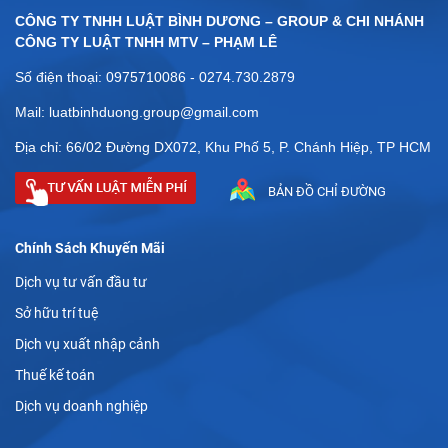
CÔNG TY TNHH LUẬT BÌNH DƯƠNG – GROUP & CHI NHÁNH
CÔNG TY LUẬT TNHH MTV – PHẠM LÊ
Số điện thoại: 0975710086 - 0274.730.2879
Mail: luatbinhduong.group@gmail.com
Địa chỉ: 66/02 Đường DX072, Khu Phố 5, P. Chánh Hiệp, TP HCM
BẢN ĐỒ CHỈ ĐƯỜNG
Chính Sách Khuyến Mãi
Dịch vụ tư vấn đầu tư
Sở hữu trí tuệ
Dịch vụ xuất nhập cảnh
Thuế kế toán
Dịch vụ doanh nghiệp