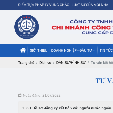
ĐIỂM TỰA PHÁP LÝ VỮNG CHẮC - LUẬT SƯ CỦA MỌI NHÀ
GIỚI THIỆU
DOANH NGHIỆP - ĐẦU TƯ
TIN TỨ
Trang chủ
Dịch vụ
DÂN SỰ/HÌNH SỰ
Tư vấn kết hô
TƯ V
Ngày đăng: 21/07/2022
3.1 Hồ sơ đăng ký kết hôn với người nước ngoài