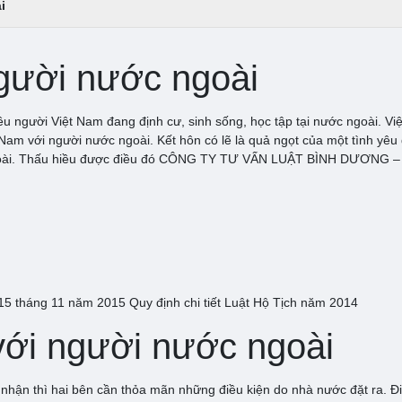
i
người nước ngoài
iều người Việt Nam đang định cư, sinh sống, học tập tại nước ngoài. Vi
am với người nước ngoài. Kết hôn có lẽ là quả ngọt của một tình yêu 
c ngoài. Thấu hiều được điều đó CÔNG TY TƯ VẤN LUẬT BÌNH DƯƠNG – GR
5 tháng 11 năm 2015 Quy định chi tiết Luật Hộ Tịch năm 2014
 với người nước ngoài
 nhận thì hai bên cần thỏa mãn những điều kiện do nhà nước đặt ra. Đ