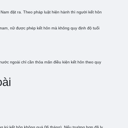
 Nam đặt ra. Theo pháp luật hiện hành thì người kết hôn
hiểu nam, nữ được phép kết hôn mà không quy định độ tuổi
nước ngoài chỉ cần thỏa mãn điều kiện kết hôn theo quy
oài
ăng ký kết hôn không quá 06 tháng). Nếu trường hợp đã ly