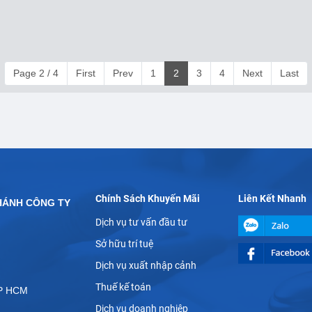
Page 2 / 4
First
Prev
1
2
3
4
Next
Last
Chính Sách Khuyến Mãi
Liên Kết Nhanh
HÁNH CÔNG TY
Dịch vụ tư vấn đầu tư
Sở hữu trí tuệ
Dịch vụ xuất nhập cảnh
Thuế kế toán
TP HCM
Dịch vụ doanh nghiệp