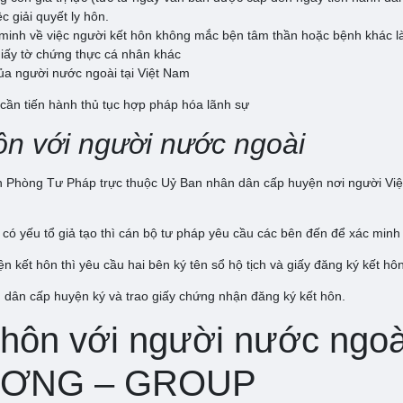
 giải quyết ly hôn.
minh về việc người kết hôn không mắc bện tâm thần hoặc bệnh khác l
iấy tờ chứng thực cá nhân khác
của người nước ngoài tại Việt Nam
 cần tiến hành thủ tục hợp pháp hóa lãnh sự
hôn với người nước ngoài
Phòng Tư Pháp trực thuộc Uỷ Ban nhân dân cấp huyện nơi người Việt 
 có yếu tổ giả tạo thì cán bộ tư pháp yêu cầu các bên đến để xác minh
 kết hôn thì yêu cầu hai bên ký tên sổ hộ tịch và giấy đăng ký kết hô
dân cấp huyện ký và trao giấy chứng nhận đăng ký kết hôn.
ết hôn với người nước ng
ƯƠNG – GROUP