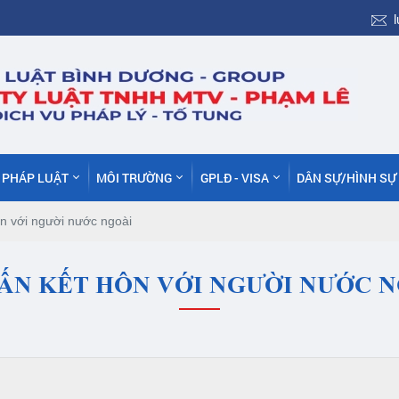
C PHÁP LUẬT
MÔI TRƯỜNG
GPLĐ - VISA
DÂN SỰ/HÌNH SỰ
n với người nước ngoài
ẤN KẾT HÔN VỚI NGƯỜI NƯỚC 