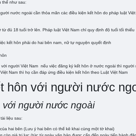
ụ thể như sau:
gười nước ngoài cần thỏa mãn các điều kiện kết hôn do pháp luật Việt
nữ từ đủ 18 tuổi trở lên. Pháp luật Việt Nam chỉ quy định độ tuổi tối t
iệc kết hôn phải do hai bên nam, nữ tự nguyện quyết định
 hôn
 với người Việt Nam nếu việc đăng ký kết hôn ở nước ngoài thì người 
 Việt Nam thì họ cần đáp ứng điều kiện kết hôn theo Luật Việt Nam
ết hôn với người nước ng
 với người nước ngoài
ài liệu sau:
của hai bên (Lưu ý hai bên có thể kê khai cùng một tờ khai)
g còn giá trị lực (tức từ ngày văn bản được cấp đến ngày tiến hành đ