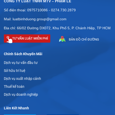
CÔNG TY LUẬT TNHH MTV – PHẠM LÊ
Số điện thoại: 0975710086 - 0274.730.2879
Mail: luatbinhduong.group@gmail.com
Địa chỉ: 66/02 Đường DX072, Khu Phố 5, P. Chánh Hiệp, TP HCM
BẢN ĐỒ CHỈ ĐƯỜNG
Chính Sách Khuyến Mãi
Dịch vụ tư vấn đầu tư
Sở hữu trí tuệ
Dịch vụ xuất nhập cảnh
Thuế kế toán
Dịch vụ doanh nghiệp
Liên Kết Nhanh