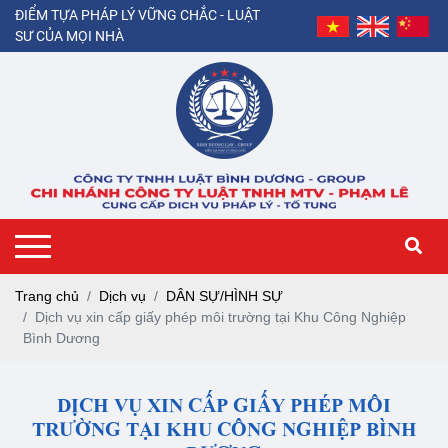
ĐIỂM TỰA PHÁP LÝ VỮNG CHẮC - LUẬT
SƯ CỦA MỌI NHÀ
Trang chủ
Dịch vụ
DÂN SỰ/HÌNH SỰ
Dịch vụ xin cấp giấy phép môi trường tại Khu Công Nghiệp
Bình Dương
DỊCH VỤ XIN CẤP GIẤY PHÉP MÔI
TRƯỜNG TẠI KHU CÔNG NGHIỆP BÌNH